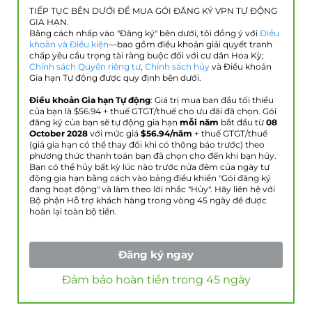
TIẾP TỤC BÊN DƯỚI ĐỂ MUA GÓI ĐĂNG KÝ VPN TỰ ĐỘNG
GIA HẠN.
Bằng cách nhấp vào "Đăng ký" bên dưới, tôi đồng ý với
Điều
khoản và Điều kiện
—bao gồm điều khoản giải quyết tranh
chấp yêu cầu trọng tài ràng buộc đối với cư dân Hoa Kỳ;
Chính sách Quyền riêng tư
,
Chính sách hủy
và Điều khoản
Gia hạn Tự động được quy định bên dưới.
Điều khoản Gia hạn Tự động
: Giá trị mua ban đầu tối thiểu
của bạn là $
56.94
+ thuế GTGT/thuế cho ưu đãi đã chọn. Gói
đăng ký của bạn sẽ tự động gia hạn
mỗi năm
bắt đầu từ
08
October 2028
với mức giá
$
56.94
/năm
+ thuế GTGT/thuế
(giá gia hạn có thể thay đổi khi có thông báo trước) theo
phương thức thanh toán bạn đã chọn cho đến khi bạn hủy.
Bạn có thể hủy bất kỳ lúc nào trước nửa đêm của ngày tự
động gia hạn bằng cách vào bảng điều khiển "Gói đăng ký
đang hoạt động" và làm theo lời nhắc "Hủy". Hãy liên hệ với
Bộ phận Hỗ trợ khách hàng trong vòng 45 ngày để được
hoàn lại toàn bộ tiền.
Đăng ký ngay
Đảm bảo hoàn tiền trong 45 ngày