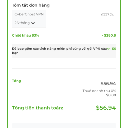
Tóm tắt đơn hàng
CyberGhost VPN
$337.74
26 tháng
Chiết khấu 83%
- $280.8
Đã bao gồm các tính năng miễn phí cùng với gói VPN của
$0
bạn
Tổng
$
56.94
Thuế doanh thu
0%
$
0.00
$
56.94
Tổng tiền thanh toán: