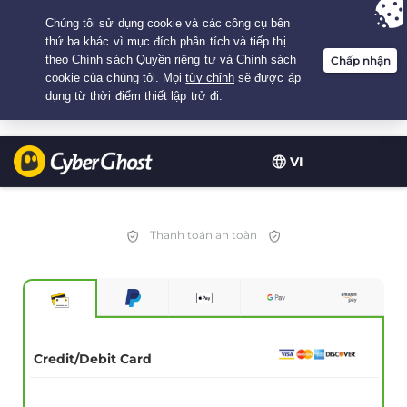
Your choice:
The Best Deal
for 2.1666666666667-years at $
2.19
/month
VI
Thanh toán an toàn
Credit/Debit Card