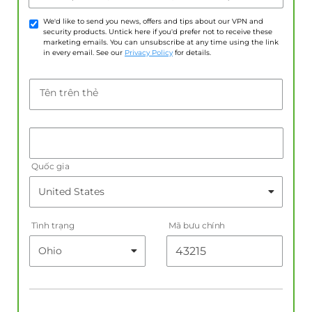
We'd like to send you news, offers and tips about our VPN and
security products. Untick here if you'd prefer not to receive these
marketing emails. You can unsubscribe at any time using the link
in every email. See our
Privacy Policy
for details.
Tên trên thẻ
Quốc gia
Tình trạng
Mã bưu chính