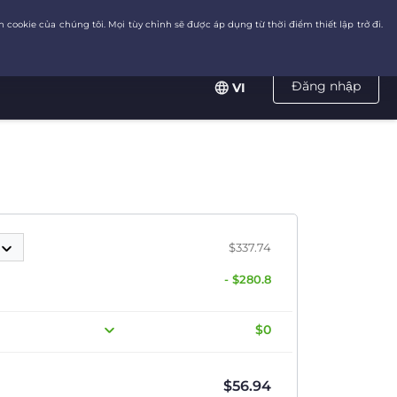
Đăng nhập
VI
$337.74
- $280.8
$0
$
56.94