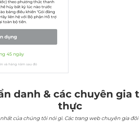
trước) theo phương thức thanh
hể hủy bất kỳ lúc nào trước
ào bảng điều khiển "Gói đăng
Hãy liên hệ với Bộ phận Hỗ trợ
 toàn bộ tiền.
ín dụng
ng 45 ngày
ên và hàng năm sau đó
ẩn danh & các chuyên gia 
thực
ất của chúng tôi nói gì. Các trang web chuyên gia đôi 