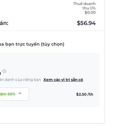
Thuế doanh
thu
0%
$
0.00
án:
$
56.94
a bạn trực tuyến (tùy chọn)
g
à ẩn danh của riêng bạn
Xem các vị trí sẵn có
kiệm
50
%
$
2.50
/th