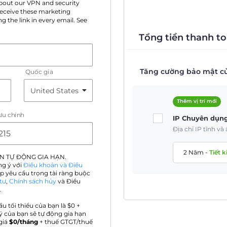
 about our VPN and security
 receive these marketing
g the link in every email. See
Tổng tiền thanh to
Tăng cường bảo mật củ
Quốc gia
Thêm vị trí mới
ưu chính
IP Chuyên dụn
Địa chỉ IP tĩnh v
2 Năm
-
Tiết 
N TỰ ĐỘNG GIA HẠN.
ng ý với
Điều khoản và Điều
p yêu cầu trọng tài ràng buộc
tư
,
Chính sách hủy
và Điều
.
ầu tối thiểu của bạn là $
0
+
ý của bạn sẽ tự động gia hạn
giá
$
0
/tháng
+ thuế GTGT/thuế