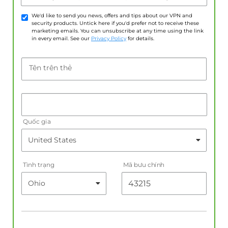
We'd like to send you news, offers and tips about our VPN and
security products. Untick here if you'd prefer not to receive these
marketing emails. You can unsubscribe at any time using the link
in every email. See our
Privacy Policy
for details.
Tên trên thẻ
Quốc gia
Tình trạng
Mã bưu chính