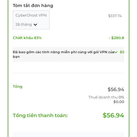
Tóm tắt đơn hàng
CyberGhost VPN
$337.74
26 tháng
Chiết khấu 83%
- $280.8
Đã bao gồm các tính năng miễn phí cùng với gói VPN của
$0
bạn
Tổng
$
56.94
Thuế doanh thu
0%
$
0.00
$
56.94
Tổng tiền thanh toán: