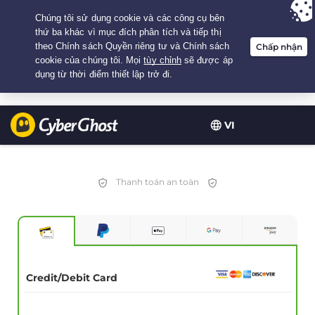
Your choice:
The Best Deal
for 2.1666666666667-years at $
2.19
/month
VI
Thanh toán an toàn
Credit/Debit Card