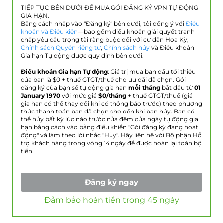
TIẾP TỤC BÊN DƯỚI ĐỂ MUA GÓI ĐĂNG KÝ VPN TỰ ĐỘNG
GIA HẠN.
Bằng cách nhấp vào "Đăng ký" bên dưới, tôi đồng ý với
Điều
khoản và Điều kiện
—bao gồm điều khoản giải quyết tranh
chấp yêu cầu trọng tài ràng buộc đối với cư dân Hoa Kỳ;
Chính sách Quyền riêng tư
,
Chính sách hủy
và Điều khoản
Gia hạn Tự động được quy định bên dưới.
Điều khoản Gia hạn Tự động
: Giá trị mua ban đầu tối thiểu
của bạn là $
0
+ thuế GTGT/thuế cho ưu đãi đã chọn. Gói
đăng ký của bạn sẽ tự động gia hạn
mỗi tháng
bắt đầu từ
01
January 1970
với mức giá
$
0
/tháng
+ thuế GTGT/thuế (giá
gia hạn có thể thay đổi khi có thông báo trước) theo phương
thức thanh toán bạn đã chọn cho đến khi bạn hủy. Bạn có
thể hủy bất kỳ lúc nào trước nửa đêm của ngày tự động gia
hạn bằng cách vào bảng điều khiển "Gói đăng ký đang hoạt
động" và làm theo lời nhắc "Hủy". Hãy liên hệ với Bộ phận Hỗ
trợ khách hàng trong vòng 14 ngày để được hoàn lại toàn bộ
tiền.
Đăng ký ngay
Đảm bảo hoàn tiền trong 45 ngày