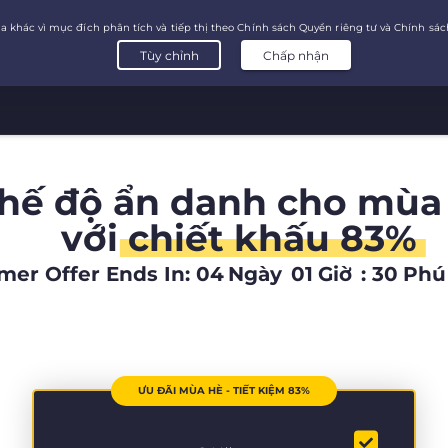
chế độ ẩn danh cho mùa
với
chiết khấu 83%
er Offer Ends In:
04
Ngày
01
Giờ
:
30
Phú
ƯU ĐÃI MÙA HÈ - TIẾT KIỆM 83%