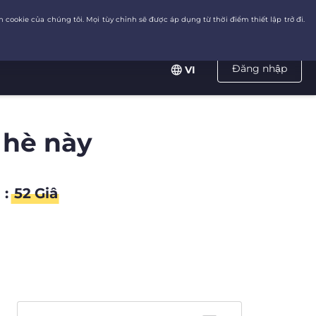
Đăng nhập
VI
 hè này
:
51
Giâ