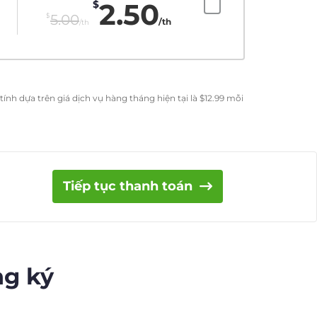
2.50
$
$
5.00
/th
/th
ính dựa trên giá dịch vụ hàng tháng hiện tại là
$
12.99
mỗi
Tiếp tục thanh toán
ng ký