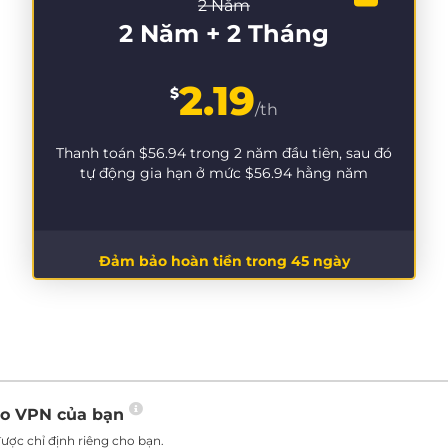
2 Năm
2 Năm + 2 Tháng
2.19
$
/th
Thanh toán
$56.94
trong 2 năm đầu tiên, sau đó
tự động gia hạn ở mức
$56.94
hằng năm
Đảm bảo hoàn tiền trong 45 ngày
ho VPN của bạn
ược chỉ định riêng cho bạn.