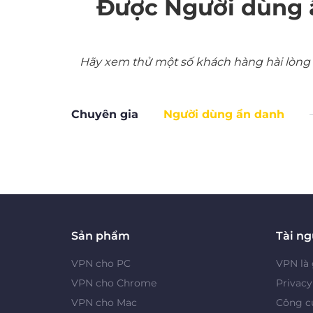
Được Người dùng 
Hãy xem thử một số khách hàng hài lòng nh
Chuyên gia
Người dùng ẩn danh
Sản phẩm
Tài n
VPN cho PC
VPN là 
VPN cho Chrome
Privac
VPN cho Mac
Công cụ