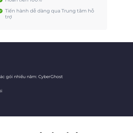
Tiến hành dễ dàng qua Trung tâm hỗ
trợ
các gói nhiều năm: CyberGhost
ôi