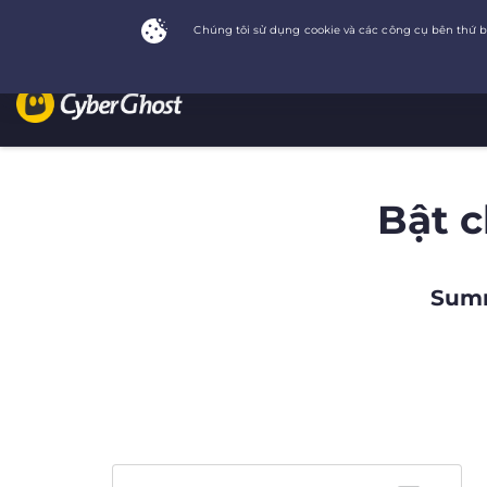
Bật 
Summ