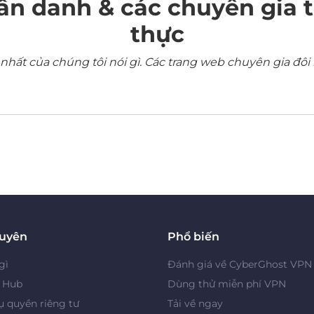
ẩn danh & các chuyên gia 
thực
ất của chúng tôi nói gì. Các trang web chuyên gia đôi 
guyên
Phổ biến
gì
Đánh giá về CyberGhost VPN
y Hub
Dùng thử miễn phí VPN
 quyền riêng tư
Tải về ngay