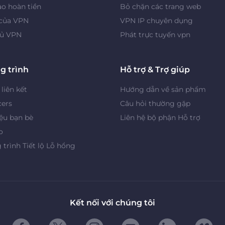
o hoàn tiền
Bỏ chặn các trang web
 của VPN
VPN IP chuyên dụng
ủ VPN
Phát trực tuyến vpn
g trình
Hỗ trợ & Trợ giúp
 liên kết
Hướng dẫn về sản phẩm
cers
Câu hỏi thường gặp
iệu bạn bè
Liên hệ bộ phận Hỗ trợ
o
trình Tiết lộ Lỗ hổng
Kết nối với chúng tôi