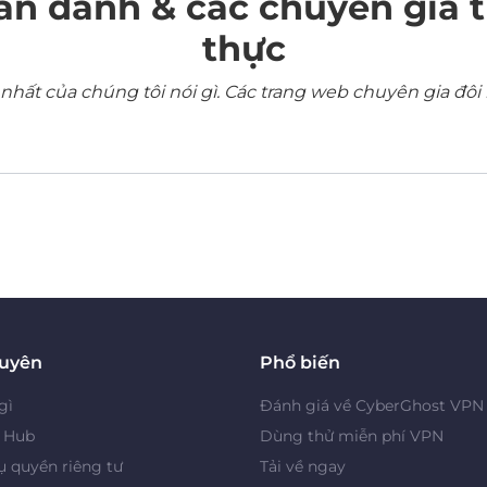
ẩn danh & các chuyên gia 
thực
ất của chúng tôi nói gì. Các trang web chuyên gia đôi 
guyên
Phổ biến
gì
Đánh giá về CyberGhost VPN
y Hub
Dùng thử miễn phí VPN
 quyền riêng tư
Tải về ngay