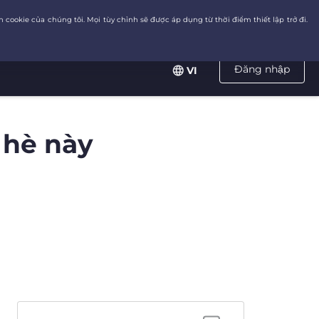
Đăng nhập
VI
 hè này