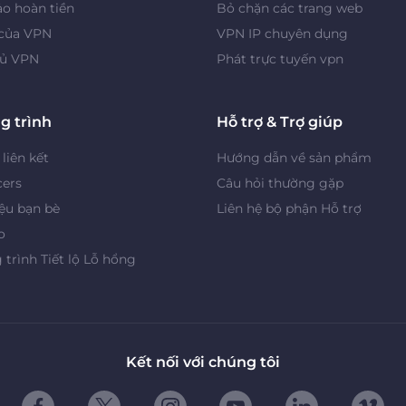
o hoàn tiền
Bỏ chặn các trang web
 của VPN
VPN IP chuyên dụng
ủ VPN
Phát trực tuyến vpn
g trình
Hỗ trợ & Trợ giúp
 liên kết
Hướng dẫn về sản phẩm
cers
Câu hỏi thường gặp
iệu bạn bè
Liên hệ bộ phận Hỗ trợ
o
trình Tiết lộ Lỗ hổng
Kết nối với chúng tôi