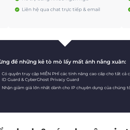
Liên hệ qua chat trực tiếp & email
ừng để những kẻ tò mò lấy mất ánh nắng xuân:
Có quyền truy cập MIỄN PHÍ các tính năng cao cấp cho tất cả 
ID Guard & CyberGhost Privacy Guard
Nhận giảm giá lớn nhất dành cho IP chuyên dụng của chúng t