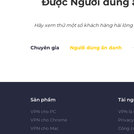
Được Người dùng 
Hãy xem thử một số khách hàng hài lòng nh
Chuyên gia
Người dùng ẩn danh
Sản phẩm
Tài n
VPN cho PC
VPN là 
VPN cho Chrome
Privac
VPN cho Mac
Công cụ