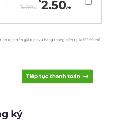
2.50
$
$
5.00
/th
/th
ính dựa trên giá dịch vụ hàng tháng hiện tại là
$
12.99
mỗi
Tiếp tục thanh toán
ng ký