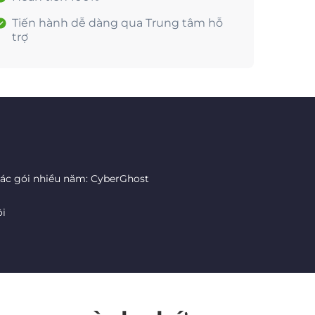
Tiến hành dễ dàng qua Trung tâm hỗ
trợ
các gói nhiều năm: CyberGhost
ôi