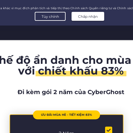
chế độ ẩn danh cho mùa
với
chiết khấu 83%
Đi kèm gói 2 năm của CyberGhost
ƯU ĐÃI MÙA HÈ - TIẾT KIỆM 83%