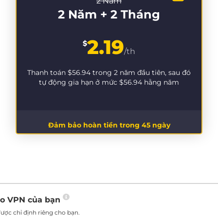
2 Năm
2 Năm + 2 Tháng
2.19
$
/th
Thanh toán
$56.94
trong 2 năm đầu tiên, sau đó
tự động gia hạn ở mức
$56.94
hằng năm
Đảm bảo hoàn tiền trong 45 ngày
ho VPN của bạn
ược chỉ định riêng cho bạn.