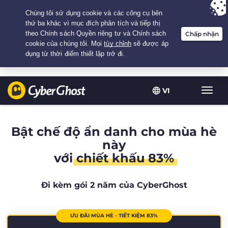
Your choice:
The Best Deal
for 2.1666666666667-years at $
2.19
/month
VI
Chuy
đổi
điều
hướn
Bật chế độ ẩn danh cho mùa hè
này
với
chiết khấu 83%
Đi kèm gói 2 năm của CyberGhost
ƯU ĐÃI MÙA HÈ - TIẾT KIỆM 83%