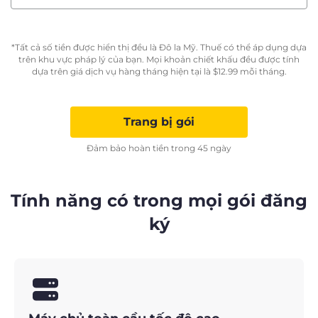
*Tất cả số tiền được hiển thị đều là Đô la Mỹ. Thuế có thể áp dụng dựa
trên khu vực pháp lý của bạn. Mọi khoản chiết khấu đều được tính
dựa trên giá dịch vụ hàng tháng hiện tại là
$
12.99
mỗi tháng.
Trang bị gói
Đảm bảo hoàn tiền trong 45 ngày
Tính năng có trong mọi gói đăng
ký