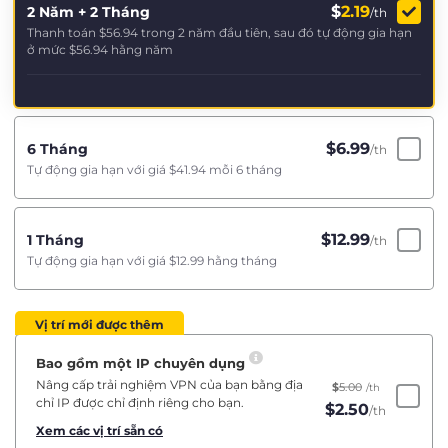
$
2.19
2 Năm + 2 Tháng
/th
Thanh toán
$56.94
trong 2 năm đầu tiên, sau đó tự động gia hạn
ở mức
$56.94
hằng năm
$
6.99
6 Tháng
/th
Tự động gia hạn với giá
$41.94
mỗi 6 tháng
$
12.99
1 Tháng
/th
Tự động gia hạn với giá
$12.99
hằng tháng
Vị trí mới được thêm
Bao gồm một IP chuyên dụng
Nâng cấp trải nghiệm VPN của bạn bằng địa
$
5.00
/th
chỉ IP được chỉ định riêng cho bạn.
$
2.50
/th
Xem các vị trí sẵn có