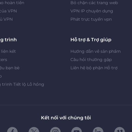
o hoàn tiền
Bỏ chặn các trang web
 của VPN
VPN IP chuyên dụng
ủ VPN
Phát trực tuyến vpn
g trình
Hỗ trợ & Trợ giúp
 liên kết
Hướng dẫn về sản phẩm
cers
Câu hỏi thường gặp
iệu bạn bè
Liên hệ bộ phận Hỗ trợ
o
trình Tiết lộ Lỗ hổng
Kết nối với chúng tôi