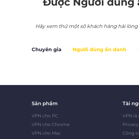
Được Người dùng 
Hãy xem thử một số khách hàng hài lòng nh
Chuyên gia
Người dùng ẩn danh
Sản phẩm
Tài n
VPN cho PC
VPN là 
VPN cho Chrome
Privac
VPN cho Mac
Công cụ