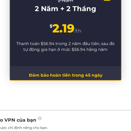
2 Năm
2 Năm + 2 Tháng
2.19
$
/th
Thanh toán
$56.94
trong 2 năm đầu tiên, sau đó
tự động gia hạn ở mức
$56.94
hằng năm
Đảm bảo hoàn tiền trong 45 ngày
ho VPN của bạn
ược chỉ định riêng cho bạn.