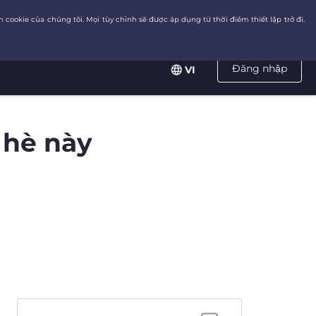
Đăng nhập
VI
 hè này