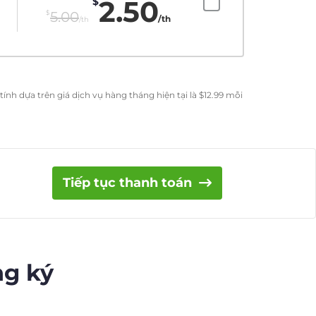
2.50
$
$
5.00
/th
/th
ính dựa trên giá dịch vụ hàng tháng hiện tại là
$
12.99
mỗi
Tiếp tục thanh toán
ng ký