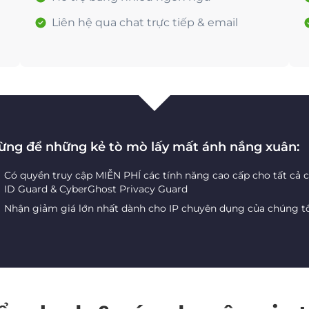
Liên hệ qua chat trực tiếp & email
ừng để những kẻ tò mò lấy mất ánh nắng xuân:
Có quyền truy cập MIỄN PHÍ các tính năng cao cấp cho tất cả 
ID Guard & CyberGhost Privacy Guard
Nhận giảm giá lớn nhất dành cho IP chuyên dụng của chúng t