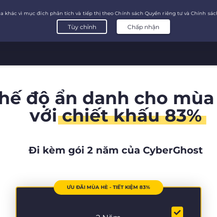
chế độ ẩn danh cho mùa
với
chiết khấu 83%
Đi kèm gói 2 năm của CyberGhost
ƯU ĐÃI MÙA HÈ - TIẾT KIỆM 83%