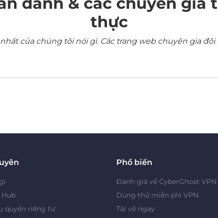
ẩn danh & các chuyên gia 
thực
ất của chúng tôi nói gì. Các trang web chuyên gia đôi 
guyên
Phổ biến
gì
Đánh giá về CyberGhost VPN
y Hub
Dùng thử miễn phí VPN
 quyền riêng tư
Tải về ngay