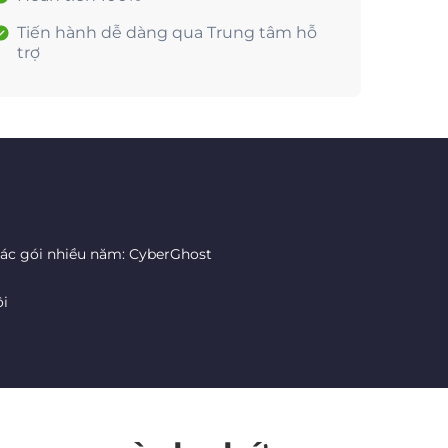
Tiến hành dễ dàng qua Trung tâm hỗ
trợ
các gói nhiều năm: CyberGhost
ôi