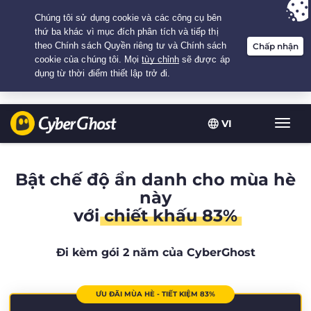
Your choice:
The Best Deal
for 2.1666666666667-years at $
2.19
/month
VI
Chuy
đổi
điều
hướn
Bật chế độ ẩn danh cho mùa hè
này
với
chiết khấu 83%
Đi kèm gói 2 năm của CyberGhost
ƯU ĐÃI MÙA HÈ - TIẾT KIỆM 83%