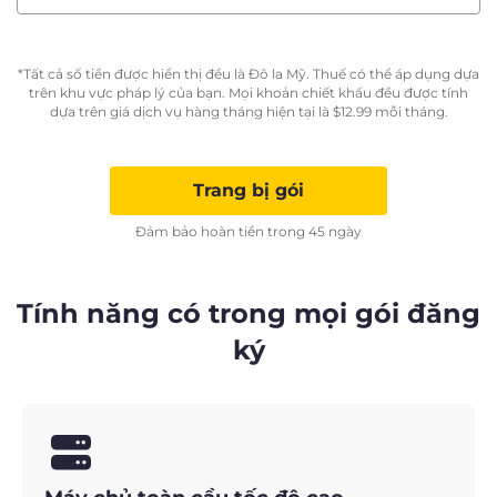
*Tất cả số tiền được hiển thị đều là Đô la Mỹ. Thuế có thể áp dụng dựa
trên khu vực pháp lý của bạn. Mọi khoản chiết khấu đều được tính
dựa trên giá dịch vụ hàng tháng hiện tại là
$
12.99
mỗi tháng.
Trang bị gói
Đảm bảo hoàn tiền trong 45 ngày
Tính năng có trong mọi gói đăng
ký