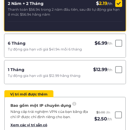
$
2.19
2 Năm + 2 Tháng
/th
Thanh toán
$56.94
trong 2 năm đầu tiên, sau đó tự động gia hạn
ở mức
$56.94
hằng năm
$
6.99
6 Tháng
/th
Tự động gia hạn với giá
$41.94
mỗi 6 tháng
$
12.99
1 Tháng
/th
Tự động gia hạn với giá
$12.99
hằng tháng
Vị trí mới được thêm
Bao gồm một IP chuyên dụng
Nâng cấp trải nghiệm VPN của bạn bằng địa
$
5.00
/th
chỉ IP được chỉ định riêng cho bạn.
$
2.50
/th
Xem các vị trí sẵn có