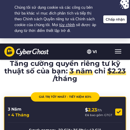
Your choice:
The Best Deal
for 3.3333333333333-years at $
2.23
/month
VI
Chuy
đổi
Tăng cường quyền riêng tư kỹ
điều
thuật số của bạn:
3 năm
chỉ
$
2.23
hướn
/tháng
GIÁ TRỊ TỐT NHẤT - TIẾT KIỆM 83%
3 Năm
$
2.23
/th
+ 4 Tháng
Đã bao gồm GTGT