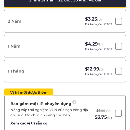
Sınırlı zaman:
22
Giờ
:
36
Phú
:
41
Giâ
$
3.25
/th
2 Năm
Đã bao gồm GTGT
$
4.29
/th
1 Năm
Đã bao gồm GTGT
$
12.99
/th
1 Tháng
Đã bao gồm GTGT
Vị trí mới được thêm
Bao gồm một IP chuyên dụng
Nâng cấp trải nghiệm VPN của bạn bằng địa
$
5.00
/th
chỉ IP được chỉ định riêng cho bạn.
$
3.75
/th
Xem các vị trí sẵn có