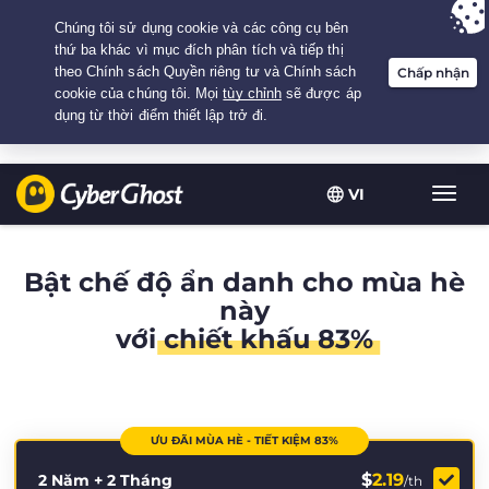
Your choice:
The Best Deal
for 2.1666666666667-years at $
2.19
/month
VI
Chuy
đổi
điều
hướn
Bật chế độ ẩn danh cho mùa hè
này
với
chiết khấu 83%
ƯU ĐÃI MÙA HÈ - TIẾT KIỆM 83%
$
2.19
2 Năm + 2 Tháng
/th