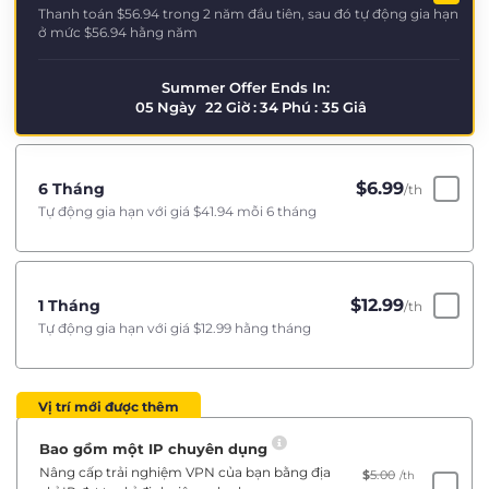
Thanh toán
$56.94
trong 2 năm đầu tiên, sau đó tự động gia hạn
ở mức
$56.94
hằng năm
Summer Offer Ends In:
05
Ngày
22
Giờ
:
34
Phú
:
35
Giâ
$
6.99
6 Tháng
/th
Tự động gia hạn với giá
$41.94
mỗi 6 tháng
$
12.99
1 Tháng
/th
Tự động gia hạn với giá
$12.99
hằng tháng
Vị trí mới được thêm
Bao gồm một IP chuyên dụng
Nâng cấp trải nghiệm VPN của bạn bằng địa
$
5.00
/th