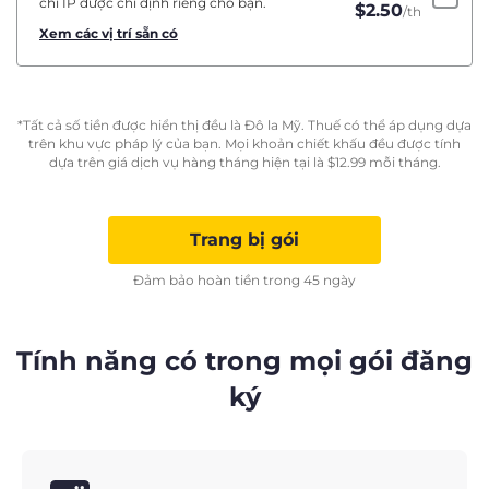
chỉ IP được chỉ định riêng cho bạn.
$
2.50
/th
Xem các vị trí sẵn có
*Tất cả số tiền được hiển thị đều là Đô la Mỹ. Thuế có thể áp dụng dựa
trên khu vực pháp lý của bạn. Mọi khoản chiết khấu đều được tính
dựa trên giá dịch vụ hàng tháng hiện tại là
$
12.99
mỗi tháng.
Trang bị gói
Đảm bảo hoàn tiền trong 45 ngày
Tính năng có trong mọi gói đăng
ký