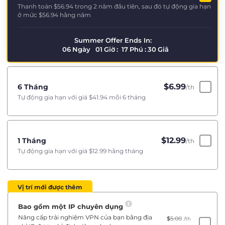
Thanh toán
$56.94
trong 2 năm đầu tiên, sau đó tự động gia hạn
ở mức
$56.94
hằng năm
Summer Offer Ends In:
06
Ngày
01
Giờ
:
17
Phú
:
29
Giâ
$
6.99
6 Tháng
/th
Tự động gia hạn với giá
$41.94
mỗi 6 tháng
$
12.99
1 Tháng
/th
Tự động gia hạn với giá
$12.99
hằng tháng
Vị trí mới được thêm
Bao gồm một IP chuyên dụng
Nâng cấp trải nghiệm VPN của bạn bằng địa
$
5.00
/th