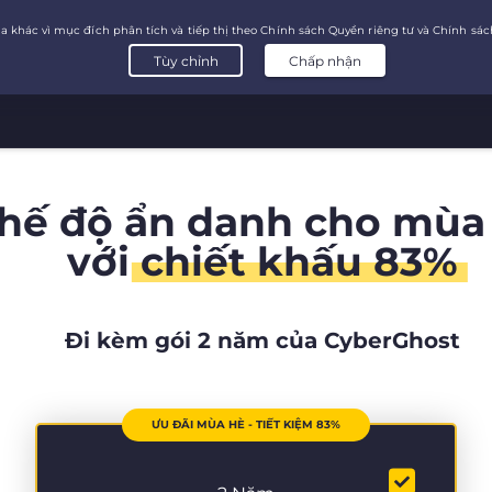
chế độ ẩn danh cho mùa
với
chiết khấu 83%
Đi kèm gói 2 năm của CyberGhost
ƯU ĐÃI MÙA HÈ - TIẾT KIỆM 83%