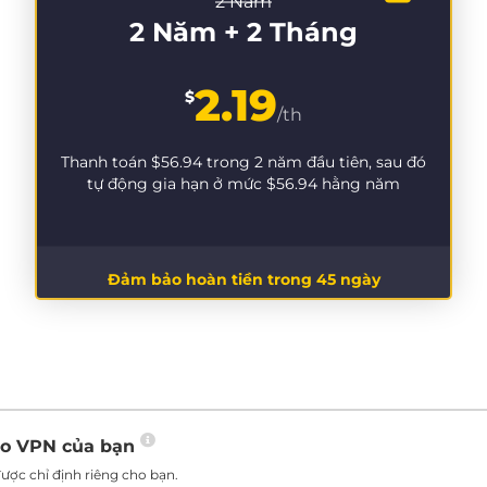
2 Năm
2 Năm + 2 Tháng
2.19
$
/th
Thanh toán
$56.94
trong 2 năm đầu tiên, sau đó
tự động gia hạn ở mức
$56.94
hằng năm
Đảm bảo hoàn tiền trong 45 ngày
ho VPN của bạn
ược chỉ định riêng cho bạn.