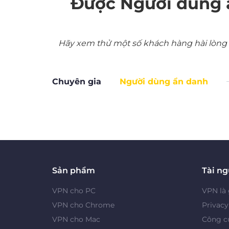
Được Người dùng 
Hãy xem thử một số khách hàng hài lòng nh
Chuyên gia
Người dùng ẩn danh
Sản phẩm
Tài n
VPN cho PC
VPN là 
VPN cho Chrome
Privac
VPN cho Mac
Công cụ