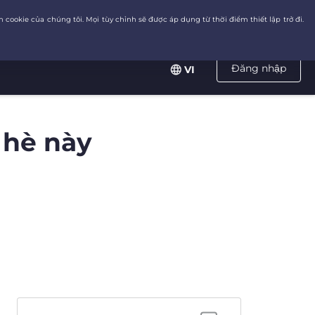
Đăng nhập
VI
 hè này