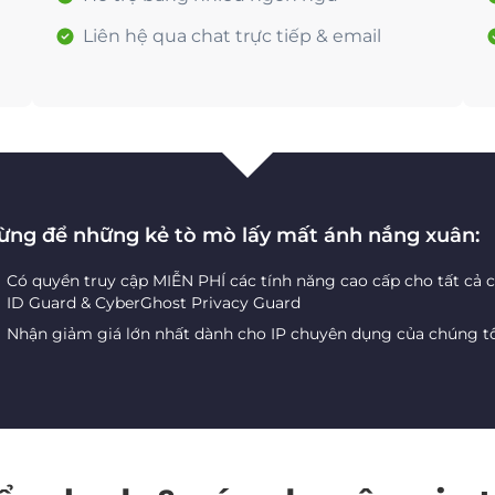
Liên hệ qua chat trực tiếp & email
ừng để những kẻ tò mò lấy mất ánh nắng xuân:
Có quyền truy cập MIỄN PHÍ các tính năng cao cấp cho tất cả 
ID Guard & CyberGhost Privacy Guard
Nhận giảm giá lớn nhất dành cho IP chuyên dụng của chúng t