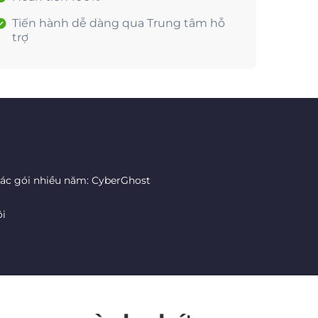
Tiến hành dễ dàng qua Trung tâm hỗ
trợ
các gói nhiều năm: CyberGhost
ôi