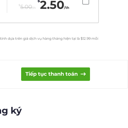
2.50
$
$
5.00
/th
/th
ính dựa trên giá dịch vụ hàng tháng hiện tại là
$
12.99
mỗi
Tiếp tục thanh toán
ng ký