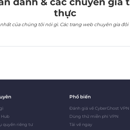
ẩn danh & các chuyên gia 
thực
ất của chúng tôi nói gì. Các trang web chuyên gia đôi 
guyên
Phổ biến
gì
Đánh giá về CyberGhost VPN
y Hub
Dùng thử miễn phí VPN
 quyền riêng tư
Tải về ngay