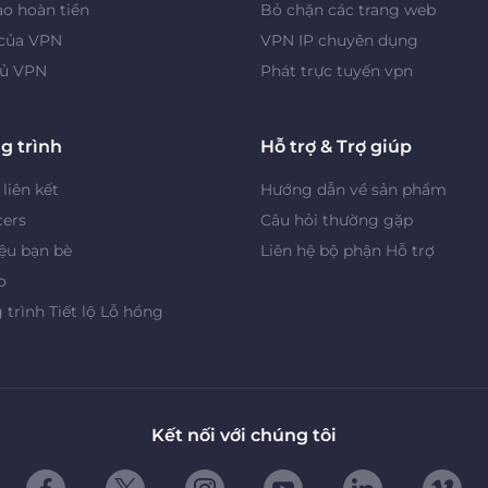
o hoàn tiền
Bỏ chặn các trang web
 của VPN
VPN IP chuyên dụng
ủ VPN
Phát trực tuyến vpn
g trình
Hỗ trợ & Trợ giúp
 liên kết
Hướng dẫn về sản phẩm
cers
Câu hỏi thường gặp
iệu bạn bè
Liên hệ bộ phận Hỗ trợ
o
trình Tiết lộ Lỗ hổng
Kết nối với chúng tôi