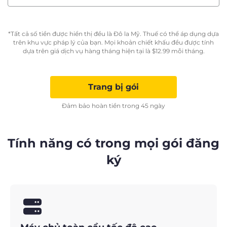
*Tất cả số tiền được hiển thị đều là Đô la Mỹ. Thuế có thể áp dụng dựa
trên khu vực pháp lý của bạn. Mọi khoản chiết khấu đều được tính
dựa trên giá dịch vụ hàng tháng hiện tại là
$
12.99
mỗi tháng.
Trang bị gói
Đảm bảo hoàn tiền trong 45 ngày
Tính năng có trong mọi gói đăng
ký