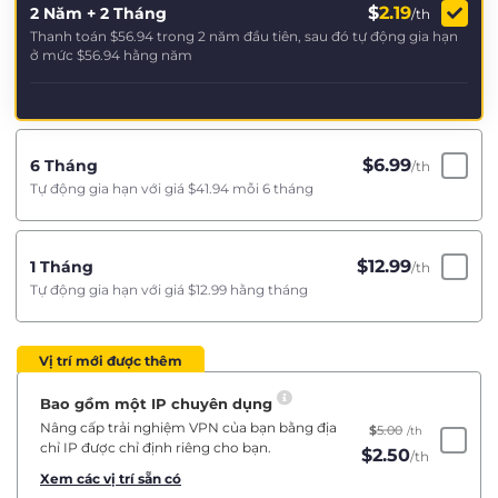
$
2.19
2 Năm + 2 Tháng
/th
Thanh toán
$56.94
trong 2 năm đầu tiên, sau đó tự động gia hạn
ở mức
$56.94
hằng năm
$
6.99
6 Tháng
/th
Tự động gia hạn với giá
$41.94
mỗi 6 tháng
$
12.99
1 Tháng
/th
Tự động gia hạn với giá
$12.99
hằng tháng
Vị trí mới được thêm
Bao gồm một IP chuyên dụng
Nâng cấp trải nghiệm VPN của bạn bằng địa
$
5.00
/th
chỉ IP được chỉ định riêng cho bạn.
$
2.50
/th
Xem các vị trí sẵn có