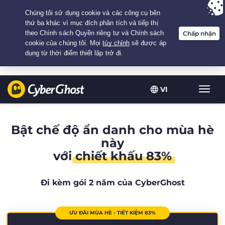
Your choice:
The Best Deal
for 2.1666666666667-years at $
2.19
/month
VI
Chuy
đổi
điều
hướn
Bật chế độ ẩn danh cho mùa hè
này
với
chiết khấu 83%
Đi kèm gói 2 năm của CyberGhost
ƯU ĐÃI MÙA HÈ - TIẾT KIỆM 83%