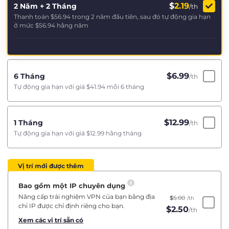
$
2.19
2 Năm + 2 Tháng
/th
Thanh toán
$56.94
trong 2 năm đầu tiên, sau đó tự động gia hạn
ở mức
$56.94
hằng năm
$
6.99
6 Tháng
/th
Tự động gia hạn với giá
$41.94
mỗi 6 tháng
$
12.99
1 Tháng
/th
Tự động gia hạn với giá
$12.99
hằng tháng
Vị trí mới được thêm
Bao gồm một IP chuyên dụng
Nâng cấp trải nghiệm VPN của bạn bằng địa
$
5.00
/th
chỉ IP được chỉ định riêng cho bạn.
$
2.50
/th
Xem các vị trí sẵn có