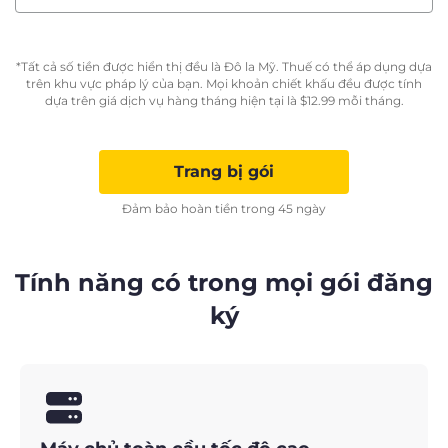
*Tất cả số tiền được hiển thị đều là Đô la Mỹ. Thuế có thể áp dụng dựa
trên khu vực pháp lý của bạn. Mọi khoản chiết khấu đều được tính
dựa trên giá dịch vụ hàng tháng hiện tại là
$
12.99
mỗi tháng.
Trang bị gói
Đảm bảo hoàn tiền trong 45 ngày
Tính năng có trong mọi gói đăng
ký