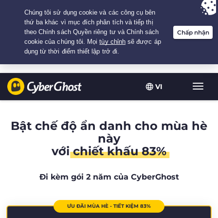
Your choice:
The Best Deal
for 2.1666666666667-years at $
2.19
/month
VI
Chuy
đổi
điều
hướn
Bật chế độ ẩn danh cho mùa hè
này
với
chiết khấu 83%
Đi kèm gói 2 năm của CyberGhost
ƯU ĐÃI MÙA HÈ - TIẾT KIỆM 83%