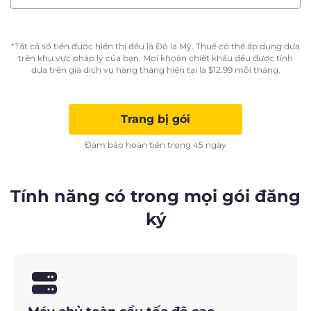
*Tất cả số tiền được hiển thị đều là Đô la Mỹ. Thuế có thể áp dụng dựa
trên khu vực pháp lý của bạn. Mọi khoản chiết khấu đều được tính
dựa trên giá dịch vụ hàng tháng hiện tại là
$
12.99
mỗi tháng.
Trang bị gói
Đảm bảo hoàn tiền trong 45 ngày
Tính năng có trong mọi gói đăng
ký