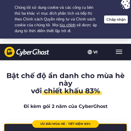
Your choice:
The Best Deal
for 2.1666666666667-years at $
2.19
/month
VI
Chuy
đổi
điều
hướn
Bật chế độ ẩn danh cho mùa hè
này
với
chiết khấu 83%
Đi kèm gói 2 năm của CyberGhost
ƯU ĐÃI MÙA HÈ - TIẾT KIỆM 83%