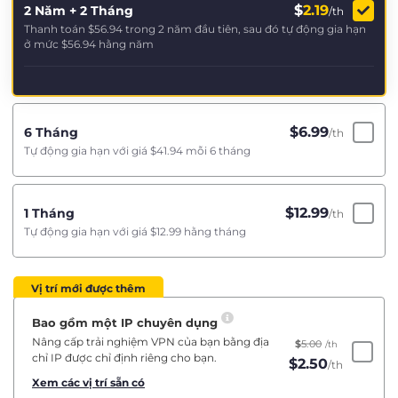
$
2.19
2 Năm + 2 Tháng
/th
Thanh toán
$56.94
trong 2 năm đầu tiên, sau đó tự động gia hạn
ở mức
$56.94
hằng năm
$
6.99
6 Tháng
/th
Tự động gia hạn với giá
$41.94
mỗi 6 tháng
$
12.99
1 Tháng
/th
Tự động gia hạn với giá
$12.99
hằng tháng
Vị trí mới được thêm
Bao gồm một IP chuyên dụng
Nâng cấp trải nghiệm VPN của bạn bằng địa
$
5.00
/th
chỉ IP được chỉ định riêng cho bạn.
$
2.50
/th
Xem các vị trí sẵn có