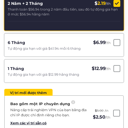
$
2.19
2 Năm + 2 Tháng
/th
Thanh toán
$56.94
trong 2 năm đầu tiên, sau đó tự động gia hạn
ở mức
$56.94
hằng năm
$
6.99
6 Tháng
/th
Tự động gia hạn với giá
$41.94
mỗi 6 tháng
$
12.99
1 Tháng
/th
Tự động gia hạn với giá
$12.99
hằng tháng
Vị trí mới được thêm
Bao gồm một IP chuyên dụng
Nâng cấp trải nghiệm VPN của bạn bằng địa
$
5.00
/th
chỉ IP được chỉ định riêng cho bạn.
$
2.50
/th
Xem các vị trí sẵn có