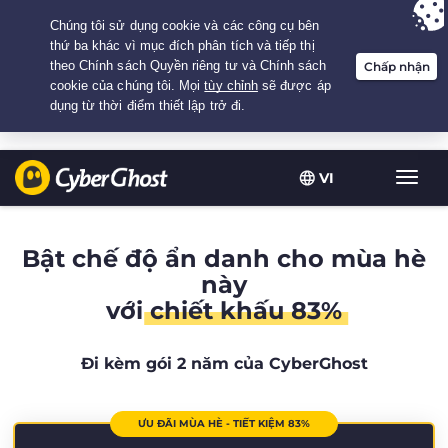
Your choice:
The Best Deal
for 2.1666666666667-years at $
2.19
/month
VI
Chuy
đổi
điều
hướn
Bật chế độ ẩn danh cho mùa hè
này
với
chiết khấu 83%
Đi kèm gói 2 năm của CyberGhost
ƯU ĐÃI MÙA HÈ - TIẾT KIỆM 83%