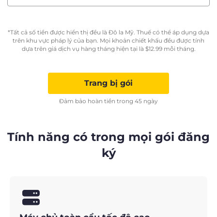
*Tất cả số tiền được hiển thị đều là Đô la Mỹ. Thuế có thể áp dụng dựa
trên khu vực pháp lý của bạn. Mọi khoản chiết khấu đều được tính
dựa trên giá dịch vụ hàng tháng hiện tại là
$
12.99
mỗi tháng.
Trang bị gói
Đảm bảo hoàn tiền trong 45 ngày
Tính năng có trong mọi gói đăng
ký