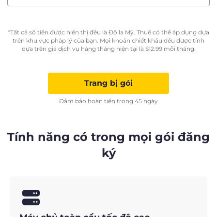
*Tất cả số tiền được hiển thị đều là Đô la Mỹ. Thuế có thể áp dụng dựa
trên khu vực pháp lý của bạn. Mọi khoản chiết khấu đều được tính
dựa trên giá dịch vụ hàng tháng hiện tại là
$
12.99
mỗi tháng.
Trang bị gói
Đảm bảo hoàn tiền trong 45 ngày
Tính năng có trong mọi gói đăng
ký