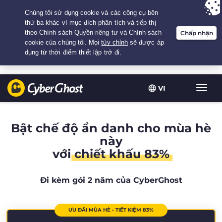
Your choice:
The Best Deal
for 2.1666666666667-years at $
2.19
/month
VI
Chuy
đổi
điều
hướn
Bật chế độ ẩn danh cho mùa hè
này
với
chiết khấu 83%
Đi kèm gói 2 năm của CyberGhost
ƯU ĐÃI MÙA HÈ - TIẾT KIỆM 83%