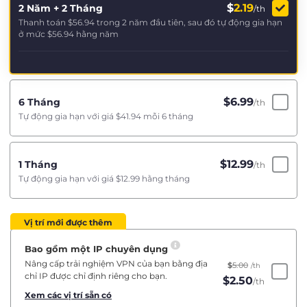
$
2.19
2 Năm + 2 Tháng
/th
Thanh toán
$56.94
trong 2 năm đầu tiên, sau đó tự động gia hạn
ở mức
$56.94
hằng năm
$
6.99
6 Tháng
/th
Tự động gia hạn với giá
$41.94
mỗi 6 tháng
$
12.99
1 Tháng
/th
Tự động gia hạn với giá
$12.99
hằng tháng
Vị trí mới được thêm
Bao gồm một IP chuyên dụng
Nâng cấp trải nghiệm VPN của bạn bằng địa
$
5.00
/th
chỉ IP được chỉ định riêng cho bạn.
$
2.50
/th
Xem các vị trí sẵn có