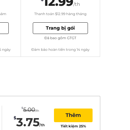
12.99
/th
năm
Thanh toán
$12.99
hàng tháng
Trang bị gói
Đã bao gồm GTGT
5 ngày
Đảm bảo hoàn tiền trong 14 ngày
$
5.00
/th
Thêm
3.75
$
/th
Tiết kiệm
25
%