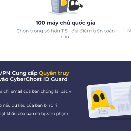
100 máy chủ quốc gia
Chọn trong số hơn 115+ địa điểm trên toàn
N
cầu.
i VPN Cung cấp
Quyền truy
vào CyberGhost ID Guard
a chỉ email của bạn chống lại các vi
nếu dữ liệu của bạn bị rò rỉ
mật khẩu của bạn có bị xâm phạm