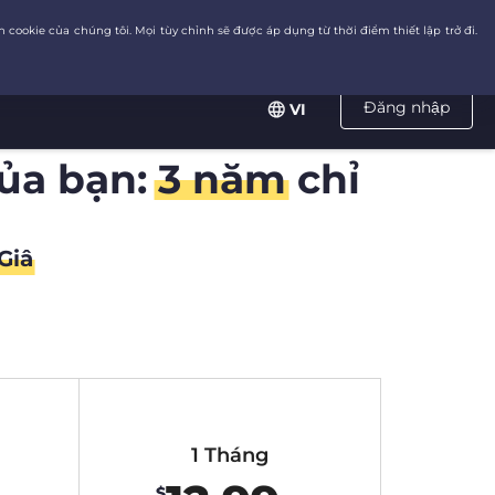
Đăng nhập
VI
của bạn:
3 năm
chỉ
Giâ
1 Tháng
$