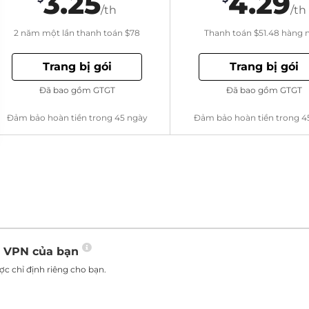
3.25
4.29
/th
/th
2 năm một lần thanh toán
$78
Thanh toán
$51.48
hàng 
Trang bị gói
Trang bị gói
Đã bao gồm GTGT
Đã bao gồm GTGT
Đảm bảo hoàn tiền trong 45 ngày
Đảm bảo hoàn tiền trong 4
o VPN của bạn
c chỉ định riêng cho bạn.