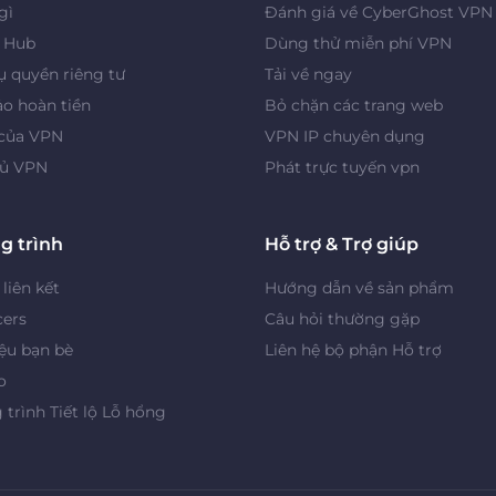
gì
Đánh giá về CyberGhost VPN
y Hub
Dùng thử miễn phí VPN
 quyền riêng tư
Tải về ngay
o hoàn tiền
Bỏ chặn các trang web
 của VPN
VPN IP chuyên dụng
ủ VPN
Phát trực tuyến vpn
g trình
Hỗ trợ & Trợ giúp
 liên kết
Hướng dẫn về sản phẩm
cers
Câu hỏi thường gặp
iệu bạn bè
Liên hệ bộ phận Hỗ trợ
o
trình Tiết lộ Lỗ hổng