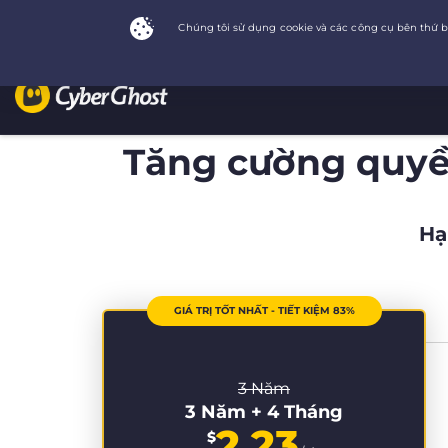
Tăng cường quyền
Hạ
GIÁ TRỊ TỐT NHẤT - TIẾT KIỆM 83%
3 Năm
3 Năm + 4 Tháng
2.23
$