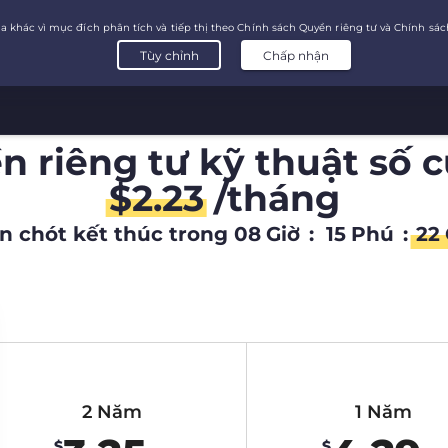
 riêng tư kỹ thuật số 
$
2.23
/tháng
n chót kết thúc trong
08
Giờ
:
15
Phú
:
21
2 Năm
1 Năm
$
$