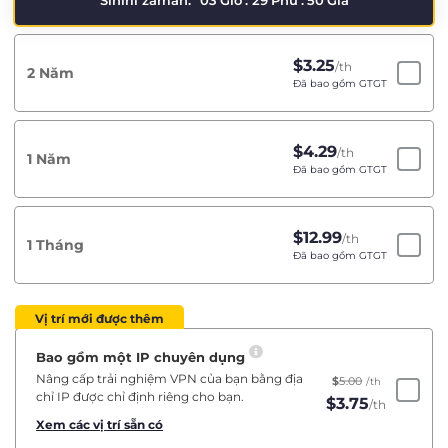
Sınırlı zaman:
03
Giờ
:
29
Phú
:
50
Giâ
$
3.25
/th
2 Năm
Đã bao gồm GTGT
$
4.29
/th
1 Năm
Đã bao gồm GTGT
$
12.99
/th
1 Tháng
Đã bao gồm GTGT
Vị trí mới được thêm
Bao gồm một IP chuyên dụng
Nâng cấp trải nghiệm VPN của bạn bằng địa
$
5.00
/th
chỉ IP được chỉ định riêng cho bạn.
$
3.75
/th
Xem các vị trí sẵn có