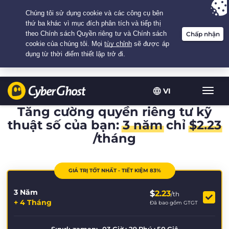
Your choice:
The Best Deal
for 3.3333333333333-years at $
2.23
/month
VI
Chuy
đổi
Tăng cường quyền riêng tư kỹ
điều
thuật số của bạn:
3 năm
chỉ
$
2.23
hướn
/tháng
GIÁ TRỊ TỐT NHẤT - TIẾT KIỆM 83%
3 Năm
$
2.23
/th
+ 4 Tháng
Đã bao gồm GTGT