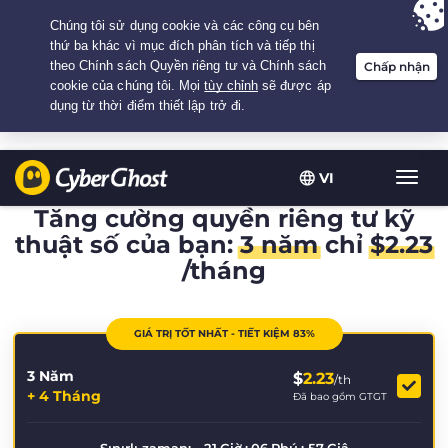
Your choice:
The Best Deal
for 3.3333333333333-years at $
2.23
/month
VI
Chuy
đổi
Tăng cường quyền riêng tư kỹ
điều
thuật số của bạn:
3 năm
chỉ
$
2.23
hướn
/tháng
GIÁ TRỊ TỐT NHẤT - TIẾT KIỆM 83%
3 Năm
$
2.23
/th
+ 4 Tháng
Đã bao gồm GTGT