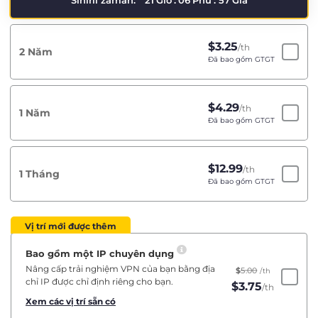
Sınırlı zaman:
21
Giờ
:
06
Phú
:
57
Giâ
$
3.25
/th
2 Năm
Đã bao gồm GTGT
$
4.29
/th
1 Năm
Đã bao gồm GTGT
$
12.99
/th
1 Tháng
Đã bao gồm GTGT
Vị trí mới được thêm
Bao gồm một IP chuyên dụng
Nâng cấp trải nghiệm VPN của bạn bằng địa
$
5.00
/th
chỉ IP được chỉ định riêng cho bạn.
$
3.75
/th
Xem các vị trí sẵn có