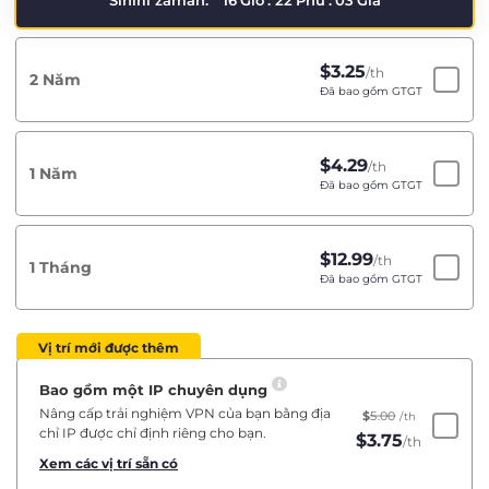
Sınırlı zaman:
16
Giờ
:
22
Phú
:
03
Giâ
$
3.25
/th
2 Năm
Đã bao gồm GTGT
$
4.29
/th
1 Năm
Đã bao gồm GTGT
$
12.99
/th
1 Tháng
Đã bao gồm GTGT
Vị trí mới được thêm
Bao gồm một IP chuyên dụng
Nâng cấp trải nghiệm VPN của bạn bằng địa
$
5.00
/th
chỉ IP được chỉ định riêng cho bạn.
$
3.75
/th
Xem các vị trí sẵn có