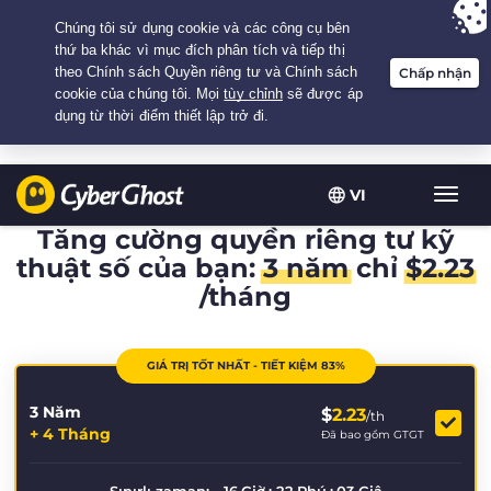
Your choice:
The Best Deal
for 3.3333333333333-years at $
2.23
/month
VI
Chuy
đổi
Tăng cường quyền riêng tư kỹ
điều
thuật số của bạn:
3 năm
chỉ
$
2.23
hướn
/tháng
GIÁ TRỊ TỐT NHẤT - TIẾT KIỆM 83%
3 Năm
$
2.23
/th
+ 4 Tháng
Đã bao gồm GTGT