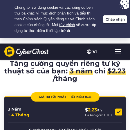
Your choice:
The Best Deal
for 3.3333333333333-years at $
2.23
/month
VI
Chuy
đổi
Tăng cường quyền riêng tư kỹ
điều
thuật số của bạn:
3 năm
chỉ
$
2.23
hướn
/tháng
GIÁ TRỊ TỐT NHẤT - TIẾT KIỆM 83%
3 Năm
$
2.23
/th
+ 4 Tháng
Đã bao gồm GTGT