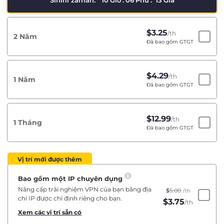
Sınırlı zaman:
10
Giờ
:
06
Phú
:
13
Giâ
$
3.25
/th
2 Năm
Đã bao gồm GTGT
$
4.29
/th
1 Năm
Đã bao gồm GTGT
$
12.99
/th
1 Tháng
Đã bao gồm GTGT
Vị trí mới được thêm
Bao gồm một IP chuyên dụng
Nâng cấp trải nghiệm VPN của bạn bằng địa
$
5.00
/th
chỉ IP được chỉ định riêng cho bạn.
$
3.75
/th
Xem các vị trí sẵn có