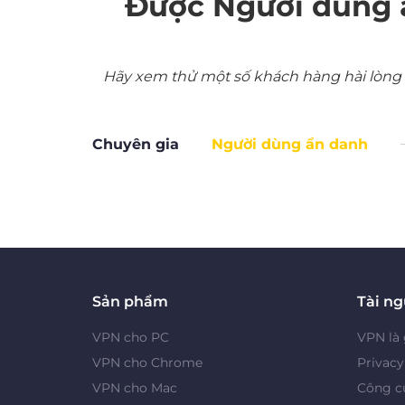
Được Người dùng 
Hãy xem thử một số khách hàng hài lòng nh
Chuyên gia
Người dùng ẩn danh
Sản phẩm
Tài n
VPN cho PC
VPN là 
VPN cho Chrome
Privac
VPN cho Mac
Công cụ