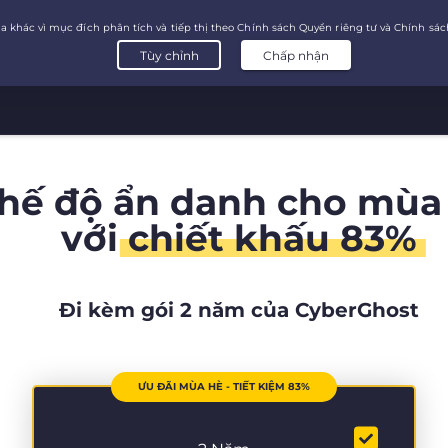
chế độ ẩn danh cho mùa
với
chiết khấu 83%
Đi kèm gói 2 năm của CyberGhost
ƯU ĐÃI MÙA HÈ - TIẾT KIỆM 83%