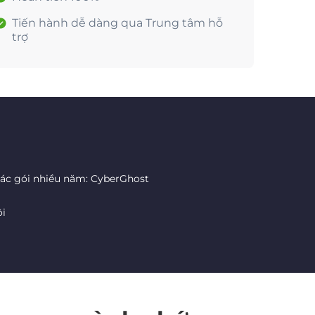
Tiến hành dễ dàng qua Trung tâm hỗ
trợ
các gói nhiều năm: CyberGhost
ôi