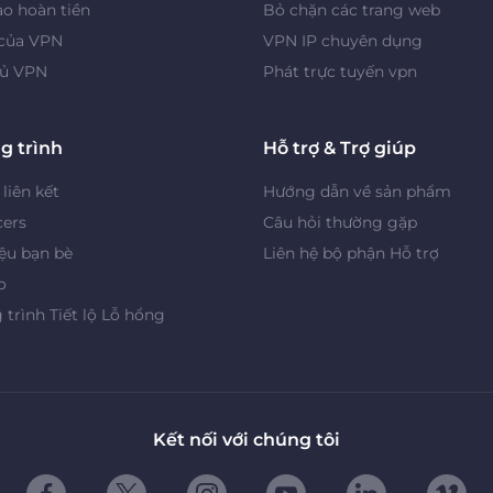
o hoàn tiền
Bỏ chặn các trang web
 của VPN
VPN IP chuyên dụng
ủ VPN
Phát trực tuyến vpn
g trình
Hỗ trợ & Trợ giúp
 liên kết
Hướng dẫn về sản phẩm
cers
Câu hỏi thường gặp
iệu bạn bè
Liên hệ bộ phận Hỗ trợ
o
trình Tiết lộ Lỗ hổng
Kết nối với chúng tôi