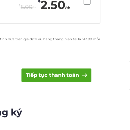
2.50
$
$
5.00
/th
/th
ính dựa trên giá dịch vụ hàng tháng hiện tại là
$
12.99
mỗi
Tiếp tục thanh toán
ng ký