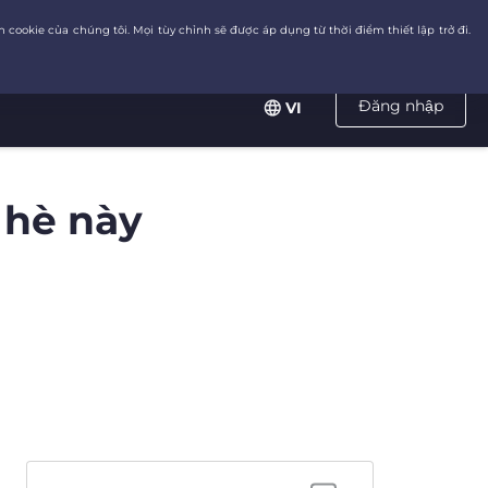
Đăng nhập
VI
 hè này