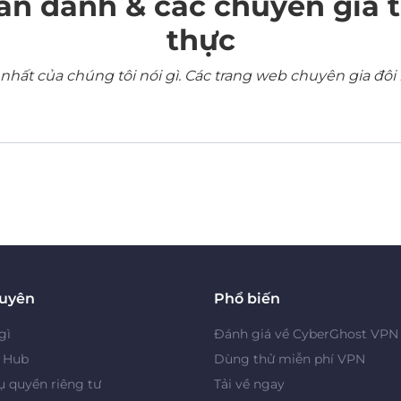
ẩn danh & các chuyên gia 
thực
ất của chúng tôi nói gì. Các trang web chuyên gia đôi 
guyên
Phổ biến
gì
Đánh giá về CyberGhost VPN
y Hub
Dùng thử miễn phí VPN
 quyền riêng tư
Tải về ngay