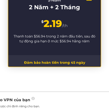
2 Năm
2 Năm + 2 Tháng
2.19
$
/th
Thanh toán
$56.94
trong 2 năm đầu tiên, sau đó
tự động gia hạn ở mức
$56.94
hằng năm
Đảm bảo hoàn tiền trong 45 ngày
ho VPN của bạn
ược chỉ định riêng cho bạn.