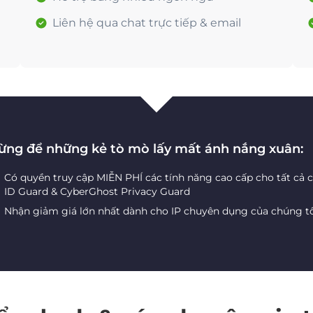
Liên hệ qua chat trực tiếp & email
ừng để những kẻ tò mò lấy mất ánh nắng xuân:
Có quyền truy cập MIỄN PHÍ các tính năng cao cấp cho tất cả 
ID Guard & CyberGhost Privacy Guard
Nhận giảm giá lớn nhất dành cho IP chuyên dụng của chúng t