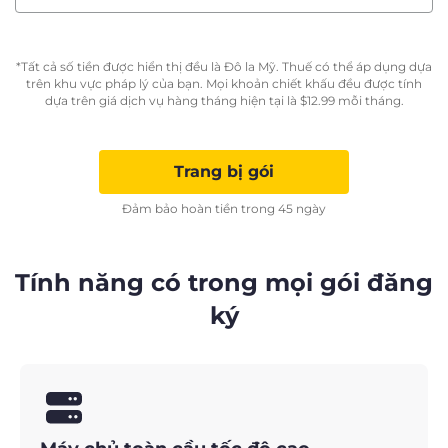
*Tất cả số tiền được hiển thị đều là Đô la Mỹ. Thuế có thể áp dụng dựa
trên khu vực pháp lý của bạn. Mọi khoản chiết khấu đều được tính
dựa trên giá dịch vụ hàng tháng hiện tại là
$
12.99
mỗi tháng.
Trang bị gói
Đảm bảo hoàn tiền trong 45 ngày
Tính năng có trong mọi gói đăng
ký