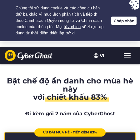
Your choice:
The Best Deal
for 2.1666666666667-years at $
2.19
/month
VI
Chuy
đổi
điều
hướn
Bật chế độ ẩn danh cho mùa hè
này
với
chiết khấu 83%
Đi kèm gói 2 năm của CyberGhost
ƯU ĐÃI MÙA HÈ - TIẾT KIỆM 83%