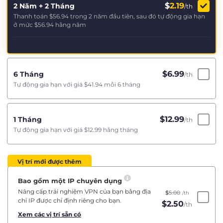
$
2.19
2 Năm + 2 Tháng
/th
Thanh toán
$56.94
trong 2 năm đầu tiên, sau đó tự động gia hạn
ở mức
$56.94
hằng năm
$
6.99
6 Tháng
/th
Tự động gia hạn với giá
$41.94
mỗi 6 tháng
$
12.99
1 Tháng
/th
Tự động gia hạn với giá
$12.99
hằng tháng
Vị trí mới được thêm
Bao gồm một IP chuyên dụng
Nâng cấp trải nghiệm VPN của bạn bằng địa
$
5.00
/th
chỉ IP được chỉ định riêng cho bạn.
$
2.50
/th
Xem các vị trí sẵn có