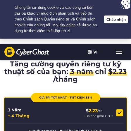
Your choice:
The Best Deal
for 3.3333333333333-years at $
2.23
/month
VI
Chuy
đổi
Tăng cường quyền riêng tư kỹ
điều
thuật số của bạn:
3 năm
chỉ
$
2.23
hướn
/tháng
GIÁ TRỊ TỐT NHẤT - TIẾT KIỆM 83%
3 Năm
$
2.23
/th
+ 4 Tháng
Đã bao gồm GTGT