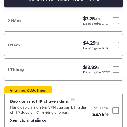
Sınırlı zaman:
19
Giờ
:
10
Phú
:
11
Giâ
$
3.25
/th
2 Năm
Đã bao gồm GTGT
$
4.29
/th
1 Năm
Đã bao gồm GTGT
$
12.99
/th
1 Tháng
Đã bao gồm GTGT
Vị trí mới được thêm
Bao gồm một IP chuyên dụng
Nâng cấp trải nghiệm VPN của bạn bằng địa
$
5.00
/th
chỉ IP được chỉ định riêng cho bạn.
$
3.75
/th
Xem các vị trí sẵn có