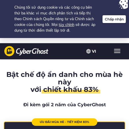
Your choice:
The Best Deal
for 2.1666666666667-years at $
2.19
/month
VI
Chuy
đổi
điều
hướn
Bật chế độ ẩn danh cho mùa hè
này
với
chiết khấu 83%
Đi kèm gói 2 năm của CyberGhost
ƯU ĐÃI MÙA HÈ - TIẾT KIỆM 83%