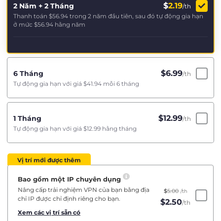
$
2.19
2 Năm + 2 Tháng
/th
Thanh toán
$56.94
trong 2 năm đầu tiên, sau đó tự động gia hạn
ở mức
$56.94
hằng năm
$
6.99
6 Tháng
/th
Tự động gia hạn với giá
$41.94
mỗi 6 tháng
$
12.99
1 Tháng
/th
Tự động gia hạn với giá
$12.99
hằng tháng
Vị trí mới được thêm
Bao gồm một IP chuyên dụng
Nâng cấp trải nghiệm VPN của bạn bằng địa
$
5.00
/th
chỉ IP được chỉ định riêng cho bạn.
$
2.50
/th
Xem các vị trí sẵn có