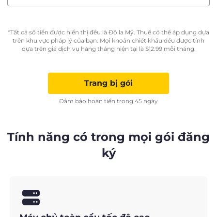
*Tất cả số tiền được hiển thị đều là Đô la Mỹ. Thuế có thể áp dụng dựa
trên khu vực pháp lý của bạn. Mọi khoản chiết khấu đều được tính
dựa trên giá dịch vụ hàng tháng hiện tại là
$
12.99
mỗi tháng.
Trang bị gói
Đảm bảo hoàn tiền trong 45 ngày
Tính năng có trong mọi gói đăng
ký