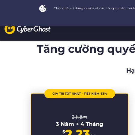
Tăng cường quyền
Hạ
GIÁ TRỊ TỐT NHẤT - TIẾT KIỆM 83%
3 Năm
3 Năm + 4 Tháng
2.23
$