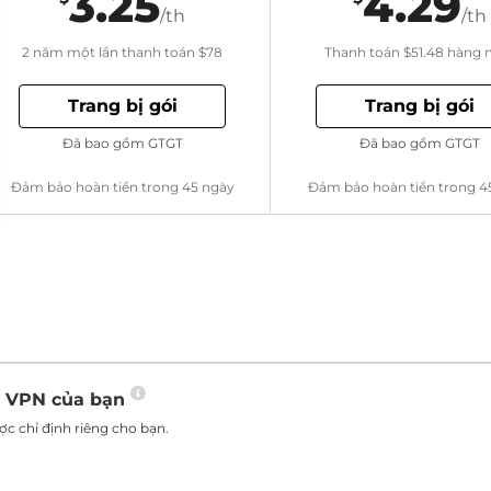
3.25
4.29
/th
/th
2 năm một lần thanh toán
$78
Thanh toán
$51.48
hàng 
Trang bị gói
Trang bị gói
Đã bao gồm GTGT
Đã bao gồm GTGT
Đảm bảo hoàn tiền trong 45 ngày
Đảm bảo hoàn tiền trong 4
o VPN của bạn
c chỉ định riêng cho bạn.