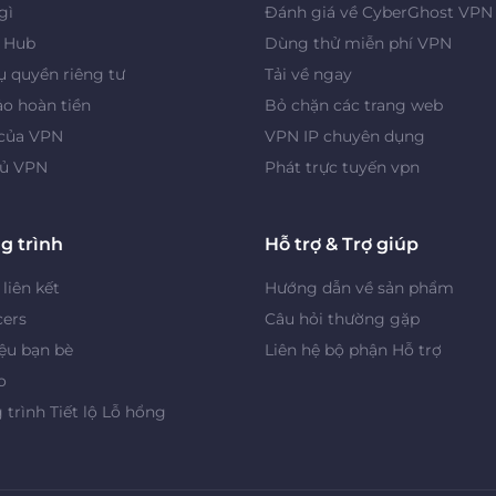
gì
Đánh giá về CyberGhost VPN
y Hub
Dùng thử miễn phí VPN
 quyền riêng tư
Tải về ngay
o hoàn tiền
Bỏ chặn các trang web
 của VPN
VPN IP chuyên dụng
ủ VPN
Phát trực tuyến vpn
g trình
Hỗ trợ & Trợ giúp
 liên kết
Hướng dẫn về sản phẩm
cers
Câu hỏi thường gặp
iệu bạn bè
Liên hệ bộ phận Hỗ trợ
o
trình Tiết lộ Lỗ hổng