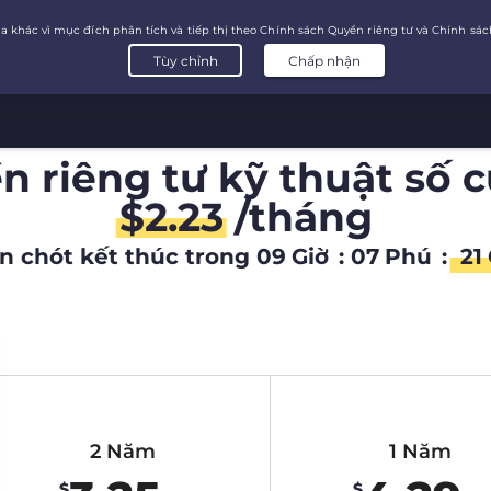
 riêng tư kỹ thuật số 
$
2.23
/tháng
n chót kết thúc trong
09
Giờ
:
07
Phú
:
20
2 Năm
1 Năm
$
$