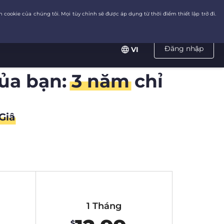
Đăng nhập
VI
của bạn:
3 năm
chỉ
Giâ
1 Tháng
$