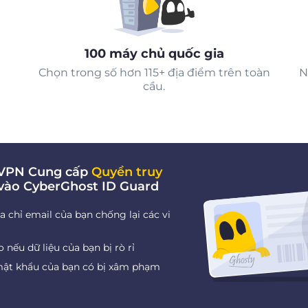
100 máy chủ quốc gia
Chọn trong số hơn 115+ địa điểm trên toàn
N
cầu.
i VPN Cung cấp
Quyền truy
vào CyberGhost ID Guard
a chỉ email của bạn chống lại các vi
nếu dữ liệu của bạn bị rò rỉ
mật khẩu của bạn có bị xâm phạm