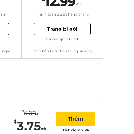
12.99
/th
năm
Thanh toán
$12.99
hàng tháng
Trang bị gói
Đã bao gồm GTGT
5 ngày
Đảm bảo hoàn tiền trong 14 ngày
$
5.00
/th
Thêm
3.75
$
/th
Tiết kiệm
25
%