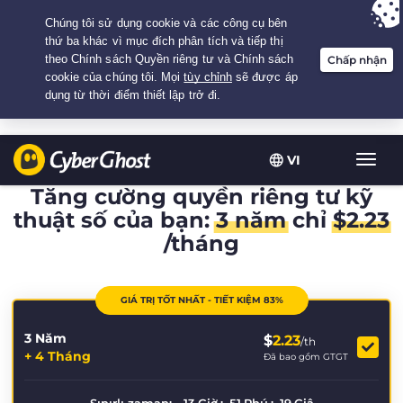
Your choice:
The Best Deal
for 3.3333333333333-years at $
2.23
/month
VI
Chuy
đổi
Tăng cường quyền riêng tư kỹ
điều
thuật số của bạn:
3 năm
chỉ
$
2.23
hướn
/tháng
GIÁ TRỊ TỐT NHẤT - TIẾT KIỆM 83%
3 Năm
$
2.23
/th
+ 4 Tháng
Đã bao gồm GTGT