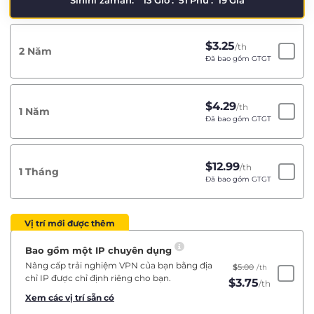
Sınırlı zaman:
13
Giờ
:
51
Phú
:
19
Giâ
$
3.25
/th
2 Năm
Đã bao gồm GTGT
$
4.29
/th
1 Năm
Đã bao gồm GTGT
$
12.99
/th
1 Tháng
Đã bao gồm GTGT
Vị trí mới được thêm
Bao gồm một IP chuyên dụng
Nâng cấp trải nghiệm VPN của bạn bằng địa
$
5.00
/th
chỉ IP được chỉ định riêng cho bạn.
$
3.75
/th
Xem các vị trí sẵn có