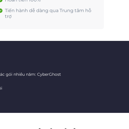
Tiến hành dễ dàng qua Trung tâm hỗ
trợ
các gói nhiều năm: CyberGhost
ôi