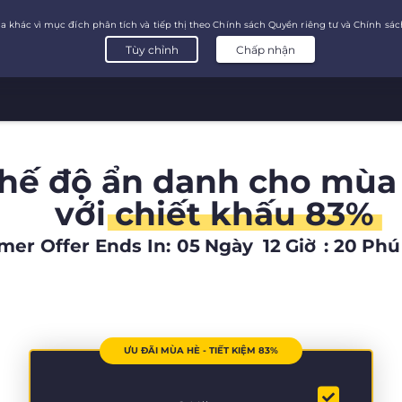
chế độ ẩn danh cho mùa
với
chiết khấu 83%
er Offer Ends In:
05
Ngày
12
Giờ
:
20
Phú
ƯU ĐÃI MÙA HÈ - TIẾT KIỆM 83%