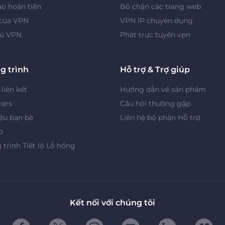
o hoàn tiền
Bỏ chặn các trang web
 của VPN
VPN IP chuyên dụng
ủ VPN
Phát trực tuyến vpn
g trình
Hỗ trợ & Trợ giúp
 liên kết
Hướng dẫn về sản phẩm
cers
Câu hỏi thường gặp
iệu bạn bè
Liên hệ bộ phận Hỗ trợ
o
trình Tiết lộ Lỗ hổng
Kết nối với chúng tôi