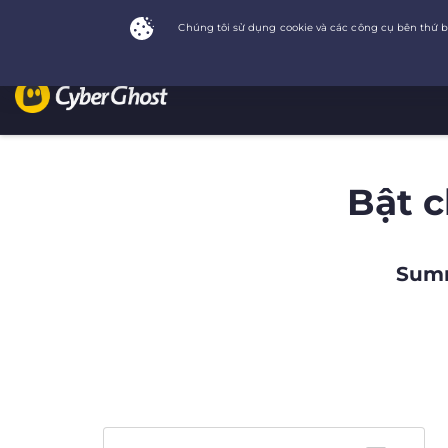
Bật 
Summ