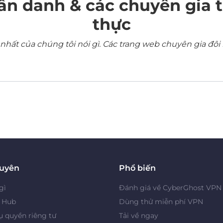
ẩn danh & các chuyên gia 
thực
ất của chúng tôi nói gì. Các trang web chuyên gia đôi 
guyên
Phổ biến
gì
Đánh giá về CyberGhost VPN
y Hub
Dùng thử miễn phí VPN
 quyền riêng tư
Tải về ngay