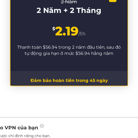
2 Năm
2 Năm + 2 Tháng
2.19
$
/th
Thanh toán
$56.94
trong 2 năm đầu tiên, sau đó
tự động gia hạn ở mức
$56.94
hằng năm
Đảm bảo hoàn tiền trong 45 ngày
ho VPN của bạn
ược chỉ định riêng cho bạn.