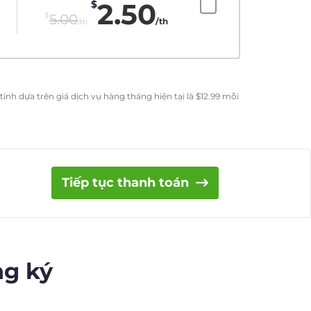
2.50
$
$
5.00
/th
/th
ính dựa trên giá dịch vụ hàng tháng hiện tại là
$
12.99
mỗi
Tiếp tục thanh toán
ng ký