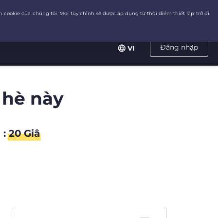
Đăng nhập
VI
 hè này
:
19
Giâ