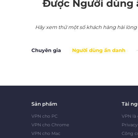
Được Người dùng 
Hãy xem thử một số khách hàng hài lòng nh
Chuyên gia
Người dùng ẩn danh
Sản phẩm
Tài n
VPN cho PC
VPN là 
VPN cho Chrome
Privac
VPN cho Mac
Công cụ