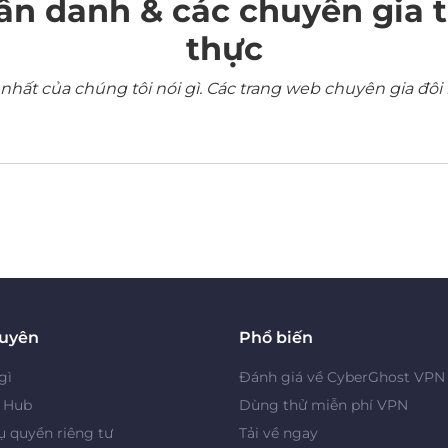
ẩn danh & các chuyên gia 
thực
ất của chúng tôi nói gì. Các trang web chuyên gia đôi 
guyên
Phổ biến
gì
Đánh giá về CyberGhost VPN
y Hub
Dùng thử miễn phí VPN
 quyền riêng tư
Tải về ngay