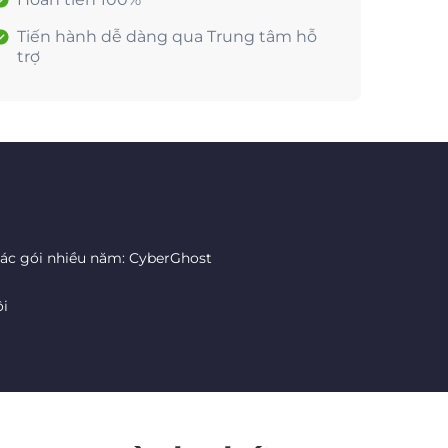
Tiến hành dễ dàng qua Trung tâm hỗ
trợ
các gói nhiều năm: CyberGhost
ôi