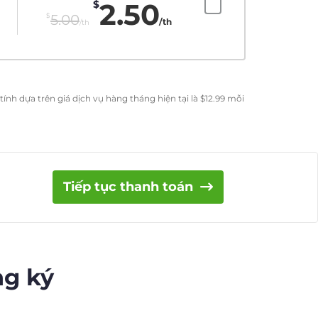
2.50
$
$
5.00
/th
/th
ính dựa trên giá dịch vụ hàng tháng hiện tại là
$
12.99
mỗi
Tiếp tục thanh toán
ng ký