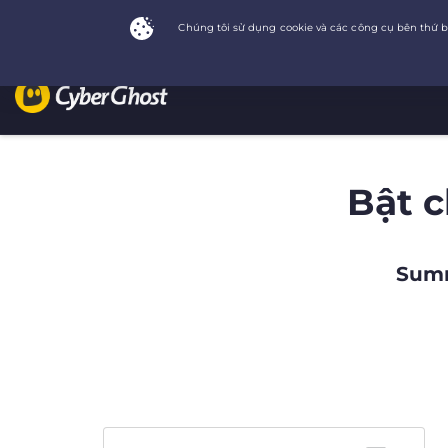
Bật 
Summ