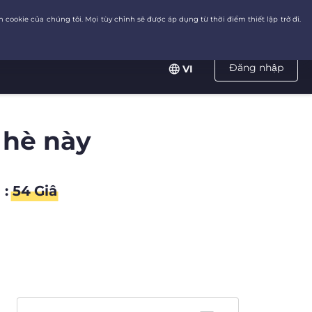
Đăng nhập
VI
 hè này
:
53
Giâ