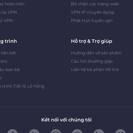
o hoàn tiền
Bỏ chặn các trang web
 của VPN
VPN IP chuyên dụng
ủ VPN
Phát trực tuyến vpn
g trình
Hỗ trợ & Trợ giúp
 liên kết
Hướng dẫn về sản phẩm
cers
Câu hỏi thường gặp
iệu bạn bè
Liên hệ bộ phận Hỗ trợ
o
trình Tiết lộ Lỗ hổng
Kết nối với chúng tôi