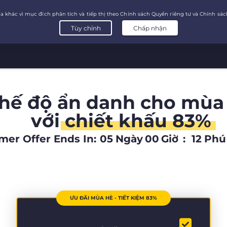
chế độ ẩn danh cho mùa
với
chiết khấu 83%
er Offer Ends In:
05
Ngày
00
Giờ
:
12
Phú
ƯU ĐÃI MÙA HÈ - TIẾT KIỆM 83%