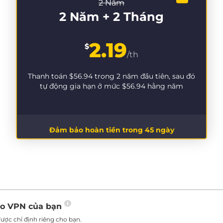
2 Năm
2 Năm + 2 Tháng
2.19
$
/th
Thanh toán
$56.94
trong 2 năm đầu tiên, sau đó
tự động gia hạn ở mức
$56.94
hằng năm
Đảm bảo hoàn tiền trong 45 ngày
ho VPN của bạn
ược chỉ định riêng cho bạn.