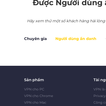
Được Người dùng 
Hãy xem thử một số khách hàng hài lòng nh
Chuyên gia
Người dùng ẩn danh
Sản phẩm
Tài n
VPN cho PC
VPN là 
VPN cho Chrome
Privac
VPN cho Mac
Công cụ