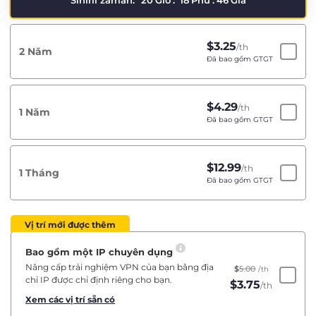
Sınırlı zaman:
20
Giờ
:
18
Phú
:
46
Giâ
$
3.25
/th
2 Năm
Đã bao gồm GTGT
$
4.29
/th
1 Năm
Đã bao gồm GTGT
$
12.99
/th
1 Tháng
Đã bao gồm GTGT
Vị trí mới được thêm
Bao gồm một IP chuyên dụng
Nâng cấp trải nghiệm VPN của bạn bằng địa
$
5.00
/th
chỉ IP được chỉ định riêng cho bạn.
$
3.75
/th
Xem các vị trí sẵn có