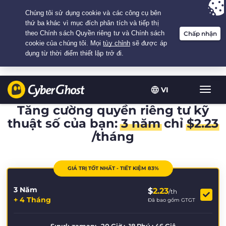
Your choice:
The Best Deal
for 3.3333333333333-years at $
2.23
/month
VI
Chuy
đổi
Tăng cường quyền riêng tư kỹ
điều
thuật số của bạn:
3 năm
chỉ
$
2.23
hướn
/tháng
GIÁ TRỊ TỐT NHẤT - TIẾT KIỆM 83%
3 Năm
$
2.23
/th
+ 4 Tháng
Đã bao gồm GTGT