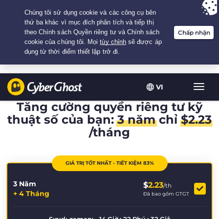
Your choice:
The Best Deal
for 3.3333333333333-years at $
2.23
/month
VI
Chuy
đổi
Tăng cường quyền riêng tư kỹ
điều
thuật số của bạn:
3 năm
chỉ
$
2.23
hướn
/tháng
GIÁ TRỊ TỐT NHẤT - TIẾT KIỆM 83%
3 Năm
$
2.23
/th
+ 4 Tháng
Đã bao gồm GTGT