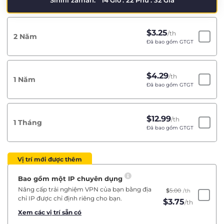
Sınırlı zaman:
14
Giờ
:
22
Phú
:
32
Giâ
$
3.25
/th
2 Năm
Đã bao gồm GTGT
$
4.29
/th
1 Năm
Đã bao gồm GTGT
$
12.99
/th
1 Tháng
Đã bao gồm GTGT
Vị trí mới được thêm
Bao gồm một IP chuyên dụng
Nâng cấp trải nghiệm VPN của bạn bằng địa
$
5.00
/th
chỉ IP được chỉ định riêng cho bạn.
$
3.75
/th
Xem các vị trí sẵn có