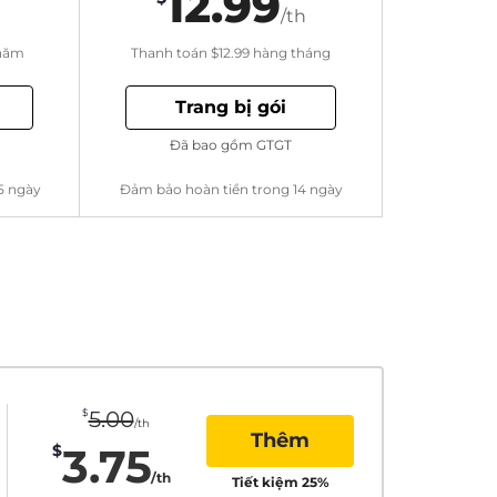
12.99
/th
năm
Thanh toán
$12.99
hàng tháng
Trang bị gói
Đã bao gồm GTGT
5 ngày
Đảm bảo hoàn tiền trong 14 ngày
$
5.00
/th
Thêm
3.75
$
/th
Tiết kiệm
25
%