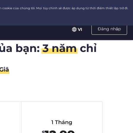
Đăng nhập
VI
của bạn:
3 năm
chỉ
Giâ
1 Tháng
$