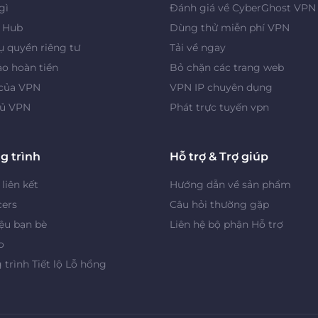
gì
Đánh giá về CyberGhost VPN
y Hub
Dùng thử miễn phí VPN
 quyền riêng tư
Tải về ngay
o hoàn tiền
Bỏ chặn các trang web
 của VPN
VPN IP chuyên dụng
ủ VPN
Phát trực tuyến vpn
g trình
Hỗ trợ & Trợ giúp
 liên kết
Hướng dẫn về sản phẩm
cers
Câu hỏi thường gặp
iệu bạn bè
Liên hệ bộ phận Hỗ trợ
o
trình Tiết lộ Lỗ hổng