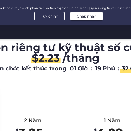
 riêng tư kỹ thuật số 
$
2.23
/tháng
n chót kết thúc trong
01
Giờ
:
19
Phú
:
31
2 Năm
1 Năm
$
$