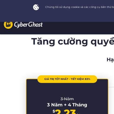
Tăng cường quyền
Hạ
GIÁ TRỊ TỐT NHẤT - TIẾT KIỆM 83%
3 Năm
3 Năm + 4 Tháng
2.23
$