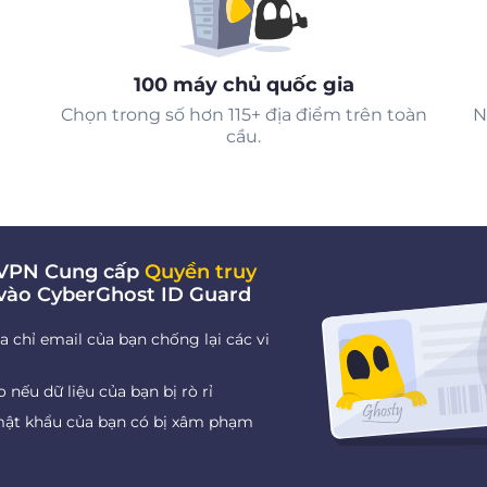
100 máy chủ quốc gia
Chọn trong số hơn 115+ địa điểm trên toàn
N
cầu.
i VPN Cung cấp
Quyền truy
vào CyberGhost ID Guard
a chỉ email của bạn chống lại các vi
nếu dữ liệu của bạn bị rò rỉ
mật khẩu của bạn có bị xâm phạm