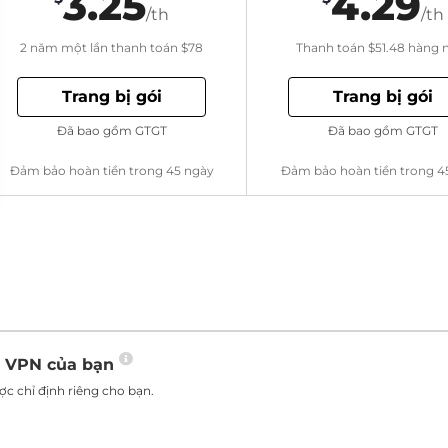
3.25
4.29
/th
/th
2 năm một lần thanh toán
$78
Thanh toán
$51.48
hàng 
Trang bị gói
Trang bị gói
Đã bao gồm GTGT
Đã bao gồm GTGT
Đảm bảo hoàn tiền trong 45 ngày
Đảm bảo hoàn tiền trong 4
o VPN của bạn
c chỉ định riêng cho bạn.