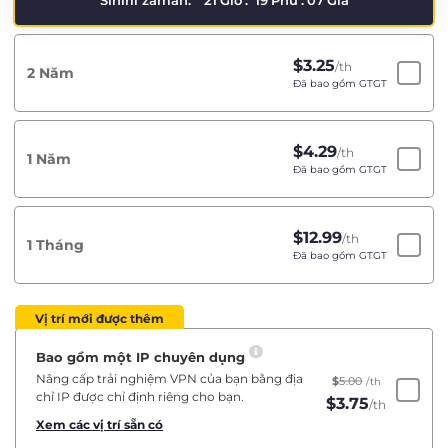
Sınırlı zaman:
21
Giờ
:
19
Phú
:
07
Giâ
$
3.25
/th
2 Năm
Đã bao gồm GTGT
$
4.29
/th
1 Năm
Đã bao gồm GTGT
$
12.99
/th
1 Tháng
Đã bao gồm GTGT
Vị trí mới được thêm
Bao gồm một IP chuyên dụng
Nâng cấp trải nghiệm VPN của bạn bằng địa
$
5.00
/th
chỉ IP được chỉ định riêng cho bạn.
$
3.75
/th
Xem các vị trí sẵn có