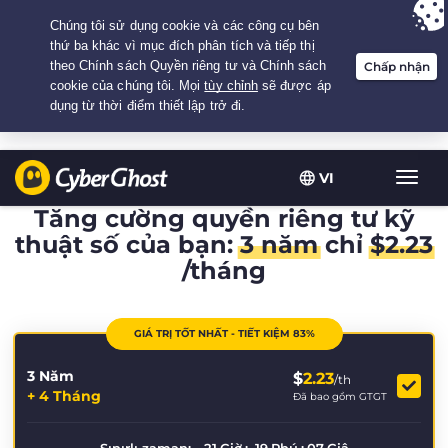
Your choice:
The Best Deal
for 3.3333333333333-years at $
2.23
/month
VI
Chuy
đổi
Tăng cường quyền riêng tư kỹ
điều
thuật số của bạn:
3 năm
chỉ
$
2.23
hướn
/tháng
GIÁ TRỊ TỐT NHẤT - TIẾT KIỆM 83%
3 Năm
$
2.23
/th
+ 4 Tháng
Đã bao gồm GTGT