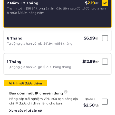
$
2.19
2 Năm + 2 Tháng
/th
Thanh toán
$56.94
trong 2 năm đầu tiên, sau đó tự động gia hạn
ở mức
$56.94
hằng năm
$
6.99
6 Tháng
/th
Tự động gia hạn với giá
$41.94
mỗi 6 tháng
$
12.99
1 Tháng
/th
Tự động gia hạn với giá
$12.99
hằng tháng
Vị trí mới được thêm
Bao gồm một IP chuyên dụng
Nâng cấp trải nghiệm VPN của bạn bằng địa
$
5.00
/th
chỉ IP được chỉ định riêng cho bạn.
$
2.50
/th
Xem các vị trí sẵn có