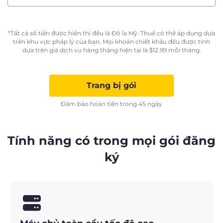
*Tất cả số tiền được hiển thị đều là Đô la Mỹ. Thuế có thể áp dụng dựa
trên khu vực pháp lý của bạn. Mọi khoản chiết khấu đều được tính
dựa trên giá dịch vụ hàng tháng hiện tại là
$
12.99
mỗi tháng.
Trang bị gói
Đảm bảo hoàn tiền trong 45 ngày
Tính năng có trong mọi gói đăng
ký