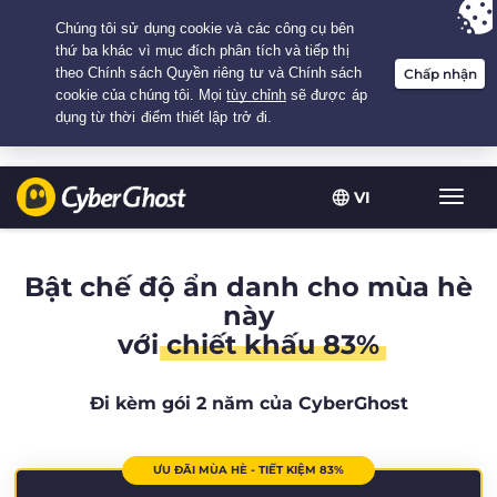
Your choice:
The Best Deal
for 2.1666666666667-years at $
2.19
/month
VI
Chuy
đổi
điều
hướn
Bật chế độ ẩn danh cho mùa hè
này
với
chiết khấu 83%
Đi kèm gói 2 năm của CyberGhost
ƯU ĐÃI MÙA HÈ - TIẾT KIỆM 83%