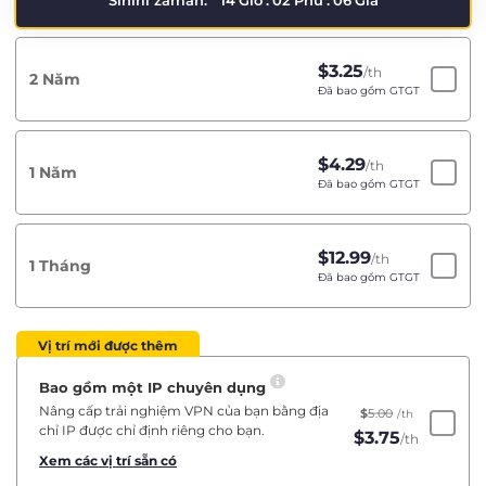
Sınırlı zaman:
14
Giờ
:
02
Phú
:
06
Giâ
$
3.25
/th
2 Năm
Đã bao gồm GTGT
$
4.29
/th
1 Năm
Đã bao gồm GTGT
$
12.99
/th
1 Tháng
Đã bao gồm GTGT
Vị trí mới được thêm
Bao gồm một IP chuyên dụng
Nâng cấp trải nghiệm VPN của bạn bằng địa
$
5.00
/th
chỉ IP được chỉ định riêng cho bạn.
$
3.75
/th
Xem các vị trí sẵn có