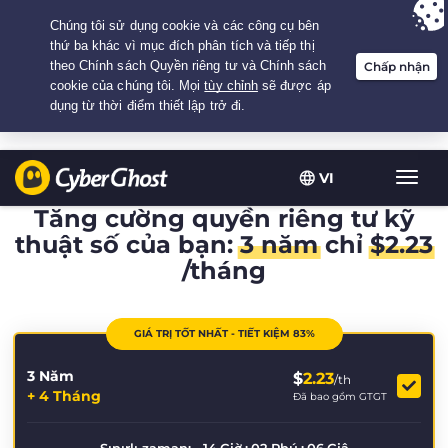
Your choice:
The Best Deal
for 3.3333333333333-years at $
2.23
/month
VI
Chuy
đổi
Tăng cường quyền riêng tư kỹ
điều
thuật số của bạn:
3 năm
chỉ
$
2.23
hướn
/tháng
GIÁ TRỊ TỐT NHẤT - TIẾT KIỆM 83%
3 Năm
$
2.23
/th
+ 4 Tháng
Đã bao gồm GTGT