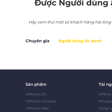
Được Người dùng 
Hãy xem thử một số khách hàng hài lòng nh
Chuyên gia
Người dùng ẩn danh
Sản phẩm
Tài n
VPN cho PC
VPN là 
VPN cho Chrome
Privac
VPN cho Mac
Công cụ