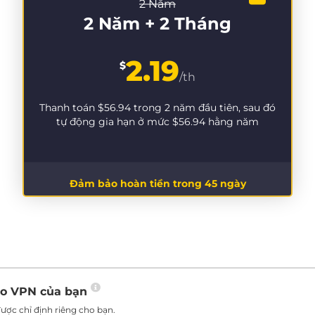
2 Năm
2 Năm + 2 Tháng
2.19
$
/th
Thanh toán
$56.94
trong 2 năm đầu tiên, sau đó
tự động gia hạn ở mức
$56.94
hằng năm
Đảm bảo hoàn tiền trong 45 ngày
ho VPN của bạn
ược chỉ định riêng cho bạn.