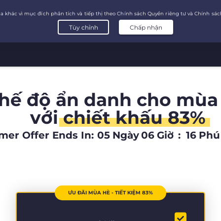
chế độ ẩn danh cho mùa
với
chiết khấu 83%
er Offer Ends In:
05
Ngày
06
Giờ
:
16
Phú
ƯU ĐÃI MÙA HÈ - TIẾT KIỆM 83%