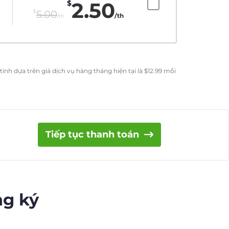
2.50
$
$
5.00
/th
/th
ính dựa trên giá dịch vụ hàng tháng hiện tại là
$
12.99
mỗi
Tiếp tục thanh toán
ng ký