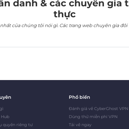
ẩn danh & các chuyên gia 
thực
ất của chúng tôi nói gì. Các trang web chuyên gia đôi 
guyên
Phổ biến
gì
Đánh giá về CyberGhost VPN
y Hub
Dùng thử miễn phí VPN
 quyền riêng tư
Tải về ngay