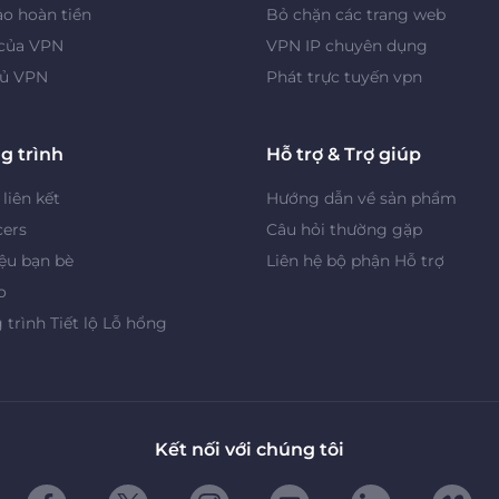
o hoàn tiền
Bỏ chặn các trang web
 của VPN
VPN IP chuyên dụng
ủ VPN
Phát trực tuyến vpn
g trình
Hỗ trợ & Trợ giúp
 liên kết
Hướng dẫn về sản phẩm
cers
Câu hỏi thường gặp
iệu bạn bè
Liên hệ bộ phận Hỗ trợ
o
trình Tiết lộ Lỗ hổng
Kết nối với chúng tôi