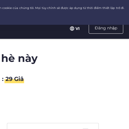
Đăng nhập
VI
 hè này
:
28
Giâ