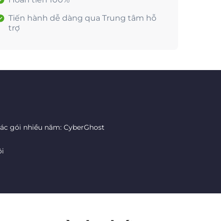
Tiến hành dễ dàng qua Trung tâm hỗ
trợ
các gói nhiều năm: CyberGhost
ôi