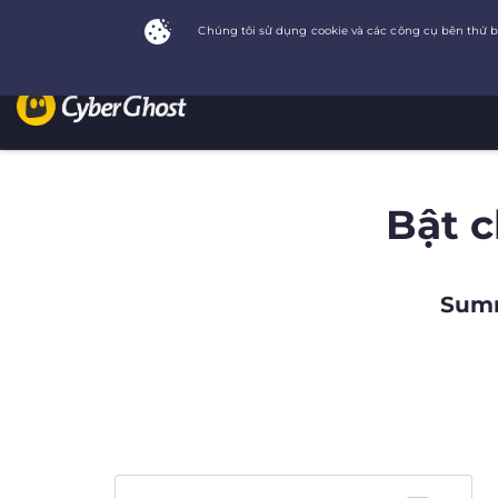
Bật 
Summ