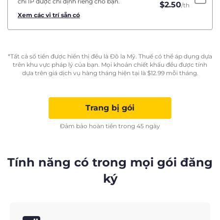
chỉ IP được chỉ định riêng cho bạn.
$
2.50
/th
Xem các vị trí sẵn có
*Tất cả số tiền được hiển thị đều là Đô la Mỹ. Thuế có thể áp dụng dựa
trên khu vực pháp lý của bạn. Mọi khoản chiết khấu đều được tính
dựa trên giá dịch vụ hàng tháng hiện tại là
$
12.99
mỗi tháng.
Trang bị gói
Đảm bảo hoàn tiền trong 45 ngày
Tính năng có trong mọi gói đăng
ký