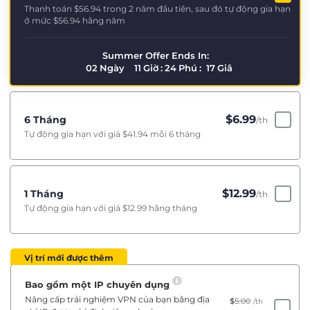
Thanh toán
$56.94
trong 2 năm đầu tiên, sau đó tự động gia hạn
ở mức
$56.94
hằng năm
Summer Offer Ends In:
02
Ngày
11
Giờ
:
24
Phú
:
17
Giâ
$
6.99
6 Tháng
/th
Tự động gia hạn với giá
$41.94
mỗi 6 tháng
$
12.99
1 Tháng
/th
Tự động gia hạn với giá
$12.99
hằng tháng
Vị trí mới được thêm
Bao gồm một IP chuyên dụng
Nâng cấp trải nghiệm VPN của bạn bằng địa
$
5.00
/th