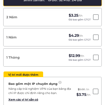
Sınırlı zaman:
19
Giờ
:
52
Phú
:
23
Giâ
$
3.25
/th
2 Năm
Đã bao gồm GTGT
$
4.29
/th
1 Năm
Đã bao gồm GTGT
$
12.99
/th
1 Tháng
Đã bao gồm GTGT
Vị trí mới được thêm
Bao gồm một IP chuyên dụng
Nâng cấp trải nghiệm VPN của bạn bằng địa
$
5.00
/th
chỉ IP được chỉ định riêng cho bạn.
$
3.75
/th
Xem các vị trí sẵn có