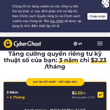
Your choice:
The Best Deal
for 3.3333333333333-years at $
2.23
/month
VI
Chuy
đổi
Tăng cường quyền riêng tư kỹ
điều
thuật số của bạn:
3 năm
chỉ
$
2.23
hướn
/tháng
GIÁ TRỊ TỐT NHẤT - TIẾT KIỆM 83%
3 Năm
$
2.23
/th
+ 4 Tháng
Đã bao gồm GTGT