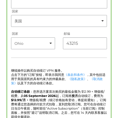
国家
国家
邮编
继续操作以购买自动续订 VPN 服务。
点击下方的“订阅”按钮，即表示我同意
《条款和条件》
，其中包括适
用于美国居民的具有约束力的仲裁条款、
《隐私政策》
、
《取消政
策》
以及下方的自动续订条款。
自动续订条款
：您所选方案首次购买的最低金额为 $
12.99
+ 增值税/
税费。从
05 September 2026
起，订阅将
按月
自动续订，费用为
$
12.99
/月
+ 增值税/税费（续订价格如有变动，将提前通知）。订阅
费将通过您选择的付款方式扣取，直到您取消订阅。您可在自动续订
日当日午夜前，随时前往“Active Subscription”（当前订阅）控制
面板，并按照“退订”说明取消订阅。之后，您可在 14 天内联系客服以
获得全额退款。