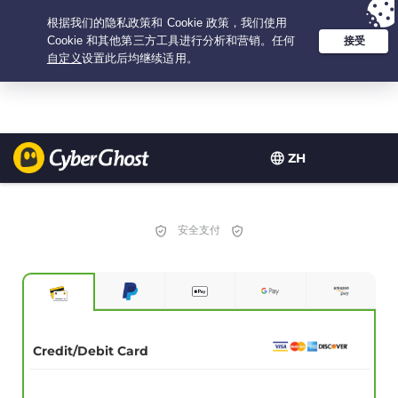
Your choice:
The Best Deal
for 3.3333333333333-years at $
2.23
/month
ZH
安全支付
Credit/Debit Card