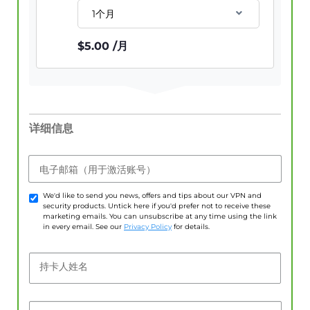
1个月
$
5.00
/月
详细信息
电子邮箱（用于激活账号）
We'd like to send you news, offers and tips about our VPN and
security products. Untick here if you'd prefer not to receive these
marketing emails. You can unsubscribe at any time using the link
in every email. See our
Privacy Policy
for details.
持卡人姓名