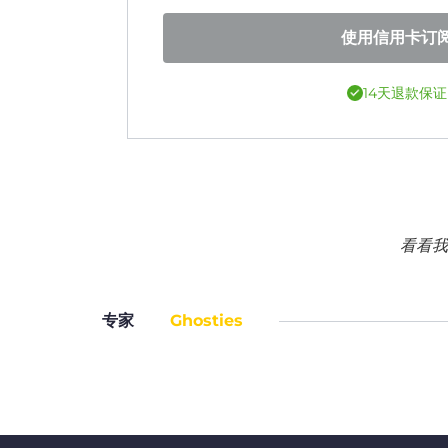
使用信用卡订
14天退款保证
看看我
专家
Ghosties