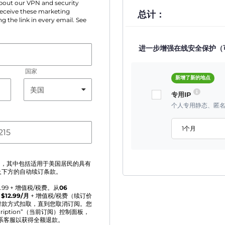
 about our VPN and security
 receive these marketing
总计：
g the link in every email. See
进一步增强在线安全保护（
国家
新增了新的地点
专用IP
个人专用静态、匿名
1个月
》
，其中包括适用于美国居民的具有
及下方的自动续订条款。
2.99
+ 增值税/税费。从
06
为
$
12.99
/月
+ 增值税/税费（续订价
付款方式扣取，直到您取消订阅。您
ription”（当前订阅）控制面板，
联系客服以获得全额退款。