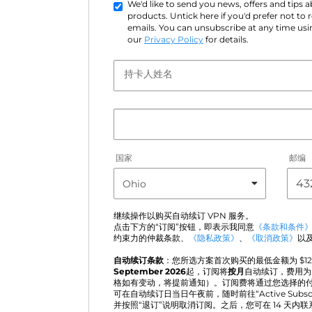
We'd like to send you news, offers and tips
products. Untick here if you'd prefer not to
emails. You can unsubscribe at any time usin
our
Privacy Policy
for details.
持卡人姓名
国家
邮编
继续操作以购买自动续订 VPN 服务。
点击下方的“订阅”按钮，即表示我同意
《条款和条件
约束力的仲裁条款、
《隐私政策》
、
《取消政策》
以
自动续订条款
：您所选方案首次购买的最低金额为 $
1
September 2026
起，订阅将
按月
自动续订，费用
格如有变动，将提前通知）。订阅费将通过您选择的
可在自动续订日当日午夜前，随时前往“Active Subsc
并按照“退订”说明取消订阅。之后，您可在 14 天内