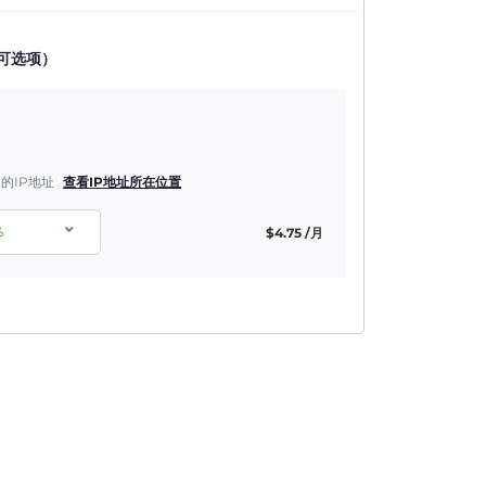
可选项）
的IP地址
查看IP地址所在位置
%
$
4.75
/月