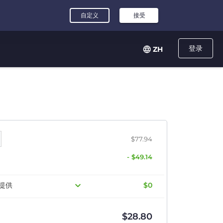
登录
ZH
$77.94
- $49.14
提供
$0
$
28.80