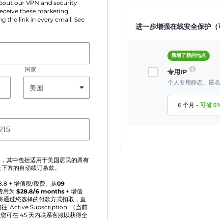
 about our VPN and security
 receive these marketing
g the link in every email. See
进一步增强在线安全保护（
新增了新的地点
国家
专用IP
个人专用静态、匿名
6 个月
-
可省
5
》
，其中包括适用于美国居民的具有
及下方的自动续订条款。
8.8
+ 增值税/税费。从
09
费用为
$
28.8
/6 months
+ 增值
将通过您选择的付款方式扣取，直
ve Subscription”（当前
您可在 45 天内联系客服以获得全