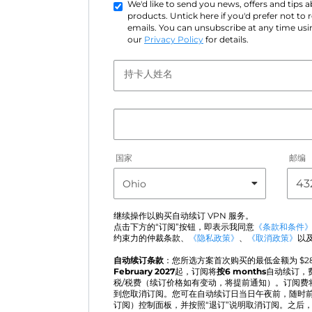
We'd like to send you news, offers and tips
products. Untick here if you'd prefer not to
emails. You can unsubscribe at any time usin
our
Privacy Policy
for details.
持卡人姓名
国家
邮编
继续操作以购买自动续订 VPN 服务。
点击下方的“订阅”按钮，即表示我同意
《条款和条件
约束力的仲裁条款、
《隐私政策》
、
《取消政策》
以
自动续订条款
：您所选方案首次购买的最低金额为 $
2
February 2027
起，订阅将
按6 months
自动续订，
税/税费（续订价格如有变动，将提前通知）。订阅费
到您取消订阅。您可在自动续订日当日午夜前，随时前往“Acti
订阅）控制面板，并按照“退订”说明取消订阅。之后，