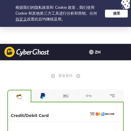
Your choice:
The Best Deal
for 2.1666666666667-years at $
2.19
/month
ZH
安全支付
Credit/Debit Card