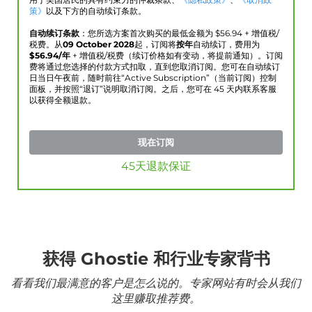
用于美国居民的具有约束力的仲裁条款、
《隐私政策》
、
《取消政
策》
以及下方的自动续订条款。
自动续订条款
：您所选方案首次购买的最低金额为 $
56.94
+ 增值税/
税费。从
09 October 2028
起，订阅将
按年
自动续订，费用为
$
56.94
/年
+ 增值税/税费（续订价格如有变动，将提前通知）。订阅
费将通过您选择的付款方式扣取，直到您取消订阅。您可在自动续订
日当日午夜前，随时前往“Active Subscription”（当前订阅）控制
面板，并按照“退订”说明取消订阅。之后，您可在 45 天内联系客服
以获得全额退款。
现在订阅
45天退款保证
获得 Ghostie 和行业专家背书
看看我们最满意的客户是怎么说的。专家网站有时会从我们
这里赚取推荐费。