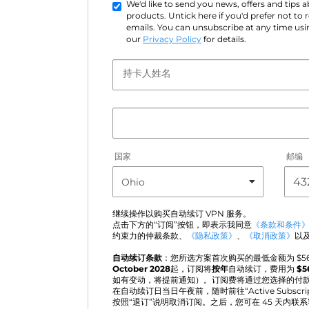
We'd like to send you news, offers and tips
products. Untick here if you'd prefer not to
emails. You can unsubscribe at any time usin
our
Privacy Policy
for details.
持卡人姓名
国家
邮编
继续操作以购买自动续订 VPN 服务。
点击下方的“订阅”按钮，即表示我同意
《条款和条件
约束力的仲裁条款、
《隐私政策》
、
《取消政策》
以
自动续订条款
：您所选方案首次购买的最低金额为 $
5
October 2028
起，订阅将
按年
自动续订，费用为
$
5
如有变动，将提前通知）。订阅费将通过您选择的付
在自动续订日当日午夜前，随时前往“Active Subscr
按照“退订”说明取消订阅。之后，您可在 45 天内联