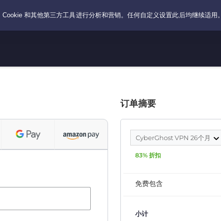
订单摘要
CyberGhost VPN 26个月
83% 折扣
免费包含
小计