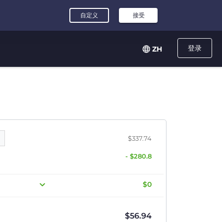
登录
ZH
$337.74
- $280.8
$0
$
56.94