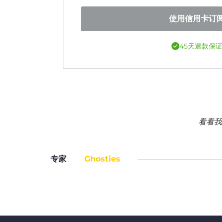
使用信用卡订
45天退款保
看看我
专家
Ghosties