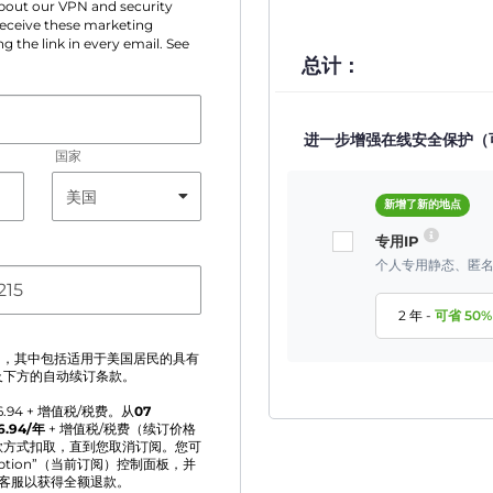
 about our VPN and security
 receive these marketing
g the link in every email. See
总计：
进一步增强在线安全保护（
国家
新增了新的地点
专用IP
个人专用静态、匿名
2 年
-
可省
50
%
》
，其中包括适用于美国居民的具有
及下方的自动续订条款。
6.94
+ 增值税/税费。从
07
6.94
/年
+ 增值税/税费（续订价格
款方式扣取，直到您取消订阅。您可
iption”（当前订阅）控制面板，并
系客服以获得全额退款。