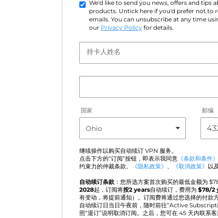
We'd like to send you news, offers and tips
products. Untick here if you'd prefer not to
emails. You can unsubscribe at any time usin
our
Privacy Policy
for details.
持卡人姓名
国家
邮编
继续操作以购买自动续订 VPN 服务。
点击下方的“订阅”按钮，即表示我同意
《条款和条件
约束力的仲裁条款、
《隐私政策》
、
《取消政策》
以
自动续订条款
：您所选方案首次购买的最低金额为 $
7
2028
起，订阅将
按2 years
自动续订，费用为
$
78
/2 
有变动，将提前通知）。订阅费将通过您选择的付款
自动续订日当日午夜前，随时前往“Active Subscri
照“退订”说明取消订阅。之后，您可在 45 天内联系