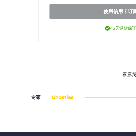
使用信用卡订
45天退款保
看看我
专家
Ghosties