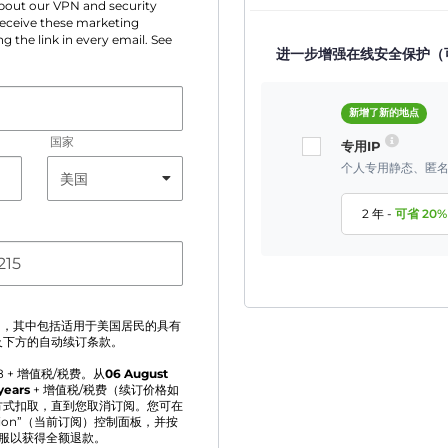
 about our VPN and security
 receive these marketing
g the link in every email. See
进一步增强在线安全保护（
新增了新的地点
国家
专用IP
个人专用静态、匿名
2 年
-
可省
20
%
》
，其中包括适用于美国居民的具有
及下方的自动续订条款。
8
+ 增值税/税费。从
06 August
years
+ 增值税/税费（续订价格如
方式扣取，直到您取消订阅。您可在
ption”（当前订阅）控制面板，并按
客服以获得全额退款。