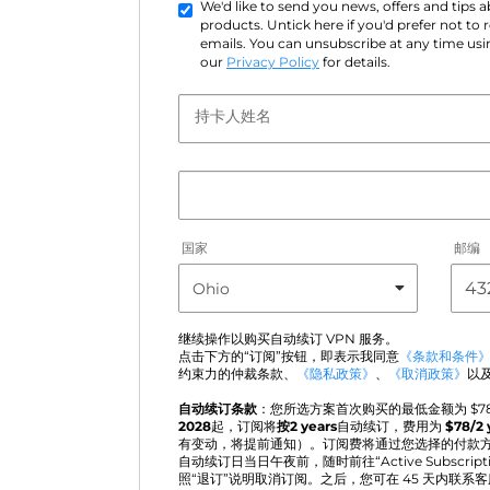
We'd like to send you news, offers and tips
products. Untick here if you'd prefer not to
emails. You can unsubscribe at any time usin
our
Privacy Policy
for details.
持卡人姓名
国家
邮编
继续操作以购买自动续订 VPN 服务。
点击下方的“订阅”按钮，即表示我同意
《条款和条件
约束力的仲裁条款、
《隐私政策》
、
《取消政策》
以
自动续订条款
：您所选方案首次购买的最低金额为 $
7
2028
起，订阅将
按2 years
自动续订，费用为
$
78
/2 
有变动，将提前通知）。订阅费将通过您选择的付款
自动续订日当日午夜前，随时前往“Active Subscri
照“退订”说明取消订阅。之后，您可在 45 天内联系