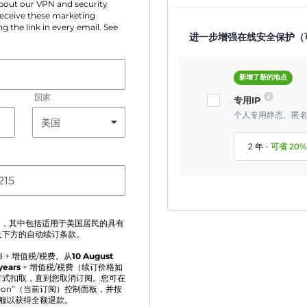
 about our VPN and security
 receive these marketing
g the link in every email. See
进一步增强在线安全保护（
新增了新的地点
国家
专用IP
个人专用静态、匿名
2 年
-
可省
20
%
》
，其中包括适用于美国居民的具有
及下方的自动续订条款。
8
+ 增值税/税费。从
10 August
years
+ 增值税/税费（续订价格如
方式扣取，直到您取消订阅。您可在
ption”（当前订阅）控制面板，并按
客服以获得全额退款。