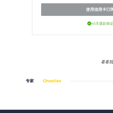
使用信用卡订
45天退款保
看看我
专家
Ghosties