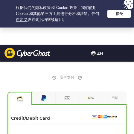
Your choice:
The Best Deal
for 2.1666666666667-years at $
2.19
/month
ZH
安全支付
Credit/Debit Card