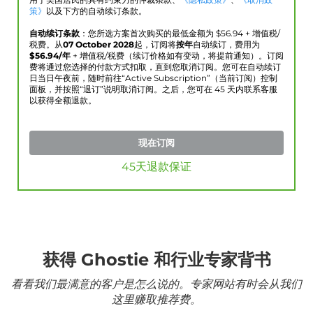
用于美国居民的具有约束力的仲裁条款、
《隐私政策》
、
《取消政
策》
以及下方的自动续订条款。
自动续订条款
：您所选方案首次购买的最低金额为 $
56.94
+ 增值税/
税费。从
07 October 2028
起，订阅将
按年
自动续订，费用为
$
56.94
/年
+ 增值税/税费（续订价格如有变动，将提前通知）。订阅
费将通过您选择的付款方式扣取，直到您取消订阅。您可在自动续订
日当日午夜前，随时前往“Active Subscription”（当前订阅）控制
面板，并按照“退订”说明取消订阅。之后，您可在 45 天内联系客服
以获得全额退款。
现在订阅
45天退款保证
获得 Ghostie 和行业专家背书
看看我们最满意的客户是怎么说的。专家网站有时会从我们
这里赚取推荐费。