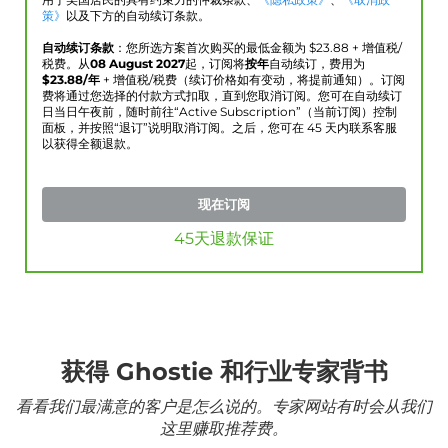
用于美国居民的具有约束力的仲裁条款、
《隐私政策》
、
《取消政
策》
以及下方的自动续订条款。
自动续订条款
：您所选方案首次购买的最低金额为 $
23.88
+ 增值税/
税费。从
08 August 2027
起，订阅将
按年
自动续订，费用为
$
23.88
/年
+ 增值税/税费（续订价格如有变动，将提前通知）。订阅
费将通过您选择的付款方式扣取，直到您取消订阅。您可在自动续订
日当日午夜前，随时前往“Active Subscription”（当前订阅）控制
面板，并按照“退订”说明取消订阅。之后，您可在 45 天内联系客服
以获得全额退款。
现在订阅
45天退款保证
获得 Ghostie 和行业专家背书
看看我们最满意的客户是怎么说的。专家网站有时会从我们
这里赚取推荐费。