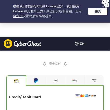
Your choice:
The Best Deal
for 1-years at $
1.99
/month
ZH
安全支付
Credit/Debit Card