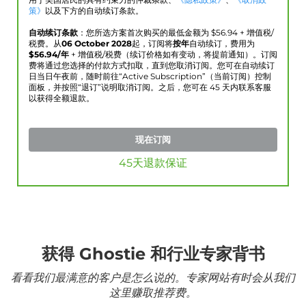
用于美国居民的具有约束力的仲裁条款、
《隐私政策》
、
《取消政
策》
以及下方的自动续订条款。
自动续订条款
：您所选方案首次购买的最低金额为 $
56.94
+ 增值税/
税费。从
06 October 2028
起，订阅将
按年
自动续订，费用为
$
56.94
/年
+ 增值税/税费（续订价格如有变动，将提前通知）。订阅
费将通过您选择的付款方式扣取，直到您取消订阅。您可在自动续订
日当日午夜前，随时前往“Active Subscription”（当前订阅）控制
面板，并按照“退订”说明取消订阅。之后，您可在 45 天内联系客服
以获得全额退款。
现在订阅
45天退款保证
获得 Ghostie 和行业专家背书
看看我们最满意的客户是怎么说的。专家网站有时会从我们
这里赚取推荐费。