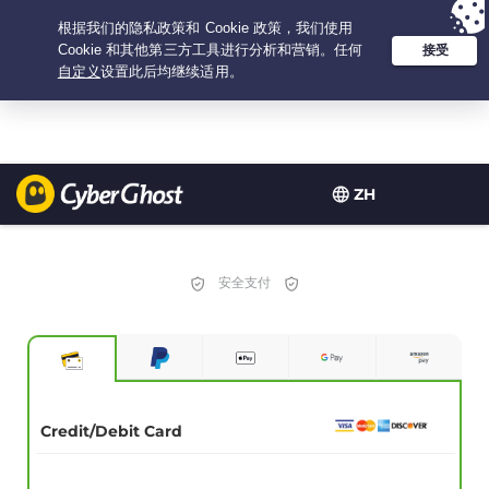
Your choice:
The Best Deal
for 2.1666666666667-years at $
2.19
/month
ZH
安全支付
Credit/Debit Card